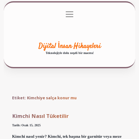
menüyü
Anasayfa
Gizlilik Politikası
Yasal Uyarı
aç
Hakkımızda
Dijital İnsan Hikayeleri
Teknolojiyle dolu neşeli bir macera!
Etiket:
Kimchiye salça konur mu
Kimchi Nasıl Tüketilir
Tarih: Ocak 15, 2025
Kimchi nasıl yenir? Kimchi, tek başına bir garnitür veya meze