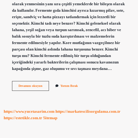
olarak yenmesinin yanı sıra çeşitli yemeklerde bir bileşen olarak
da kullanılır. Fermente gıda kimchisi ayrıca kızarmış pilav, sote,
erişte, sandviç ve hatta pizzayı tatlandırmak için lezzetli bir
seçenektir. Kimchi tadı neye benzer? Kimchi geleneksel olarak
lahana, yeşil soğan veya turpun sarımsak, zencefil, acı biber ve
balık sosuyla bir tuzlu suda karıştırılması ve malzemelerin
fermente edilmesiyle yapılır. Kore mutfağının vazgeçilmez bir
parçası olan kimchi aslında lahana turşusuna benzer. Kimchi
turşu mu? Kimchi fermente edilmiş bir turşu olduğundan
içeriğindeki yararlı bakterilerin çalışması sonucu kavanozun
kapağında şişme, gaz oluşumu ve sıvı taşması meydana…
Kimchi
Devamını okuyun
Yorum Bırak
Nasıl
Tüketilir
https://www.yucetasarim.com
https://markatescilisorgulama.com.tr
https://estetikle.com.tr
Sitemap