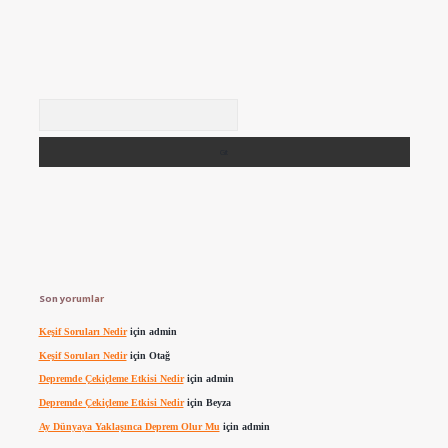
Arama
Son yorumlar
Keşif Soruları Nedir
için
admin
Keşif Soruları Nedir
için
Otağ
Depremde Çekiçleme Etkisi Nedir
için
admin
Depremde Çekiçleme Etkisi Nedir
için
Beyza
Ay Dünyaya Yaklaşınca Deprem Olur Mu
için
admin