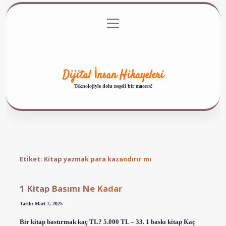
menüyü
Anasayfa
Gizlilik Politikası
Yasal Uyarı
aç
Hakkımızda
Dijital İnsan Hikayeleri
Teknolojiyle dolu neşeli bir macera!
Etiket:
Kitap yazmak para kazandırır mı
1 Kitap Basımı Ne Kadar
Tarih: Mart 7, 2025
Bir kitap bastırmak kaç TL? 5.000 TL – 33. 1 baskı kitap Kaç