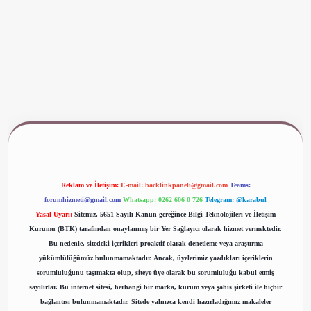
www.betexper.xyz/
Reklam ve İletişim:
E-mail:
backlinkpaneli@gmail.com
Teams:
forumhizmeti@gmail.com
Whatsapp: 0262 606 0 726
Telegram: @karabul
Yasal Uyarı:
Sitemiz, 5651 Sayılı Kanun gereğince Bilgi Teknolojileri ve İletişim
Kurumu (BTK) tarafından onaylanmış bir Yer Sağlayıcı olarak hizmet vermektedir.
Bu nedenle, sitedeki içerikleri proaktif olarak denetleme veya araştırma
yükümlülüğümüz bulunmamaktadır. Ancak, üyelerimiz yazdıkları içeriklerin
sorumluluğunu taşımakta olup, siteye üye olarak bu sorumluluğu kabul etmiş
sayılırlar. Bu internet sitesi, herhangi bir marka, kurum veya şahıs şirketi ile hiçbir
bağlantısı bulunmamaktadır. Sitede yalnızca kendi hazırladığımız makaleler