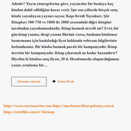
Adettir? Yayın yönergelerine göre, yayıncılar bir baskıya kaç
kitabın dahil edildiğine karar verir. İşte son yıllarda birçok satış
kitabı yayınlayan yayıncı sayısı: Kapı Kredi Yayınları: Şiir
Kitapları 500-750 ve 1000 ile 2000 arasındaki diğer kitaplar
tarafından yayınlanmaktadır. Kitap basmak ücretli mi? Evet, bir
gün kitap yazma, dergi yazma fikriniz varsa, baskının kitabınızı
bastırmanız için baskıladığı fiyat hakkında referans bilgilerinin
farkındasınız. Bir kitaba basmak paralı bir kampanyadır. Kitap
ücretsiz bir kampanyadır. Kitap çıkarmak ne kadar kazandırır?
Diyelim ki kitabın satış fiyatı, 20 ti. Hesabımızda oluşturduğumuz
yazar, ortalama bir…
1
Devamını okuyun
Yorum Bırak
Kitap
Basımı
Ne
Kadar
https://www.yucetasarim.com
https://markatescilisorgulama.com.tr
https://estetikle.com.tr
Sitemap