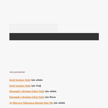
Arama
Son yorumlar
Keşif Soruları Nedir
için
admin
Keşif Soruları Nedir
için
Otağ
Depremde Çekiçleme Etkisi Nedir
için
admin
Depremde Çekiçleme Etkisi Nedir
için
Beyza
Ay Dünyaya Yaklaşınca Deprem Olur Mu
için
admin