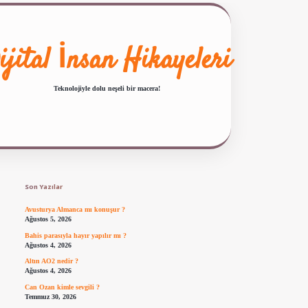
ijital İnsan Hikayeleri
Teknolojiyle dolu neşeli bir macera!
Sidebar
ilbet giriş
famecasino güncel giriş
ilbet yeni giriş
www.betexper.xyz/
Son Yazılar
Avusturya Almanca mı konuşur ?
Ağustos 5, 2026
Bahis parasıyla hayır yapılır mı ?
Ağustos 4, 2026
Altın AO2 nedir ?
Ağustos 4, 2026
Can Ozan kimle sevgili ?
Temmuz 30, 2026