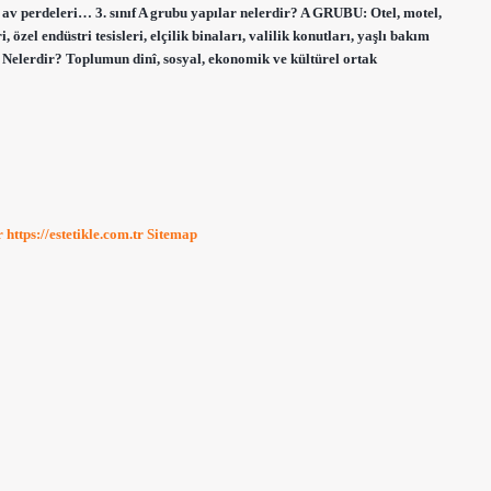
r, av perdeleri… 3. sınıf A grubu yapılar nelerdir? A GRUBU: Otel, motel,
i, özel endüstri tesisleri, elçilik binaları, valilik konutları, yaşlı bakım
ar Nelerdir? Toplumun dinî, sosyal, ekonomik ve kültürel ortak
r
https://estetikle.com.tr
Sitemap