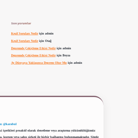
Son yorumlar
Keşif Soruları Nedir
için
admin
Keşif Soruları Nedir
için
Otağ
Depremde Çekiçleme Etkisi Nedir
için
admin
Depremde Çekiçleme Etkisi Nedir
için
Beyza
Ay Dünyaya Yaklaşınca Deprem Olur Mu
için
admin
m: @karabul
eki içerikleri proaktif olarak denetleme veya araştırma yükümlülüğümüz
a, kurum veya şahıs şirketi ile hiçbir bağlantısı bulunmamaktadır. Sitede