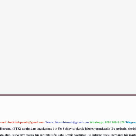
-mail:
backlinkpaneli@gmail.com
Teams:
forumhizmeti@gmail.com
Whatsapp: 0262 606 0 726
Telegra
im Kurumu (BTK) tarafından onaylanmış bir Yer Sağlayıcı olarak hizmet vermektedir. Bu nedenle, sited
 olup, siteye üye olarak bu sorumluluğu kabul etmiş sayılırlar. Bu internet sitesi, herhangi bir mark