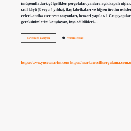
(müştemilatlar), gölgelikler, pergolalar, yanlara açık kapalı nişle
tatil köyü (3 veya 4 yıldız), ilaç fabrikaları ve hijyen üretim tesisler
evleri, antika eser restorasyonları, benzeri yapılar. 1 Grup yapıl
gereksinimlerini karşılayan, inşa edildikleri…
Bahçe
Devamını okuyun
Yorum Bırak
Duvarı
Hangi
Yapı
Sınıfına
Girer
https://www.yucetasarim.com
https://markatescilisorgulama.com.t