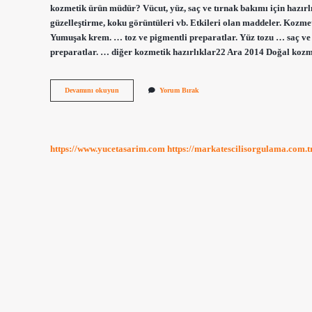
kozmetik ürün müdür? Vücut, yüz, saç ve tırnak bakımı için hazır
güzelleştirme, koku görüntüleri vb. Etkileri olan maddeler. Kozme
Yumuşak krem. … toz ve pigmentli preparatlar. Yüz tozu … saç ve 
preparatlar. … diğer kozmetik hazırlıklar22 Ara 2014 Doğal koz
Cilt
Devamını okuyun
Yorum Bırak
Kremi
Kozmetik
Ürün
Müdür
https://www.yucetasarim.com
https://markatescilisorgulama.com.t