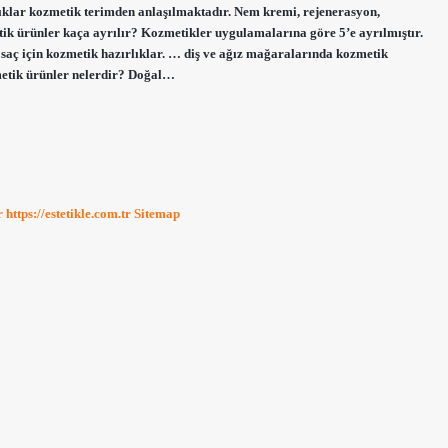
lıklar kozmetik terimden anlaşılmaktadır. Nem kremi, rejenerasyon,
tik ürünler kaça ayrılır? Kozmetikler uygulamalarına göre 5’e ayrılmıştır.
saç için kozmetik hazırlıklar. … diş ve ağız mağaralarında kozmetik
metik ürünler nelerdir? Doğal…
r
https://estetikle.com.tr
Sitemap