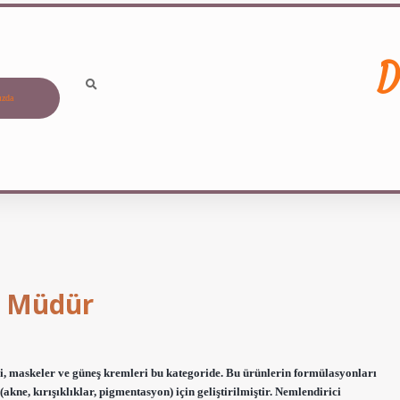
D
ızda
n Müdür
i, maskeler ve güneş kremleri bu kategoride. Bu ürünlerin formülasyonları
i (akne, kırışıklıklar, pigmentasyon) için geliştirilmiştir. Nemlendirici