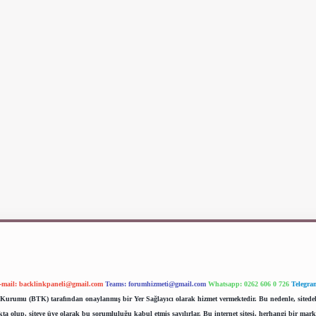
-mail:
backlinkpaneli@gmail.com
Teams:
forumhizmeti@gmail.com
Whatsapp: 0262 606 0 726
Telegra
im Kurumu (BTK) tarafından onaylanmış bir Yer Sağlayıcı olarak hizmet vermektedir. Bu nedenle, sited
 olup, siteye üye olarak bu sorumluluğu kabul etmiş sayılırlar. Bu internet sitesi, herhangi bir mark