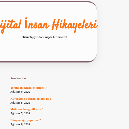
ijital İnsan Hikayeleri
Teknolojiyle dolu neşeli bir macera!
Sidebar
ilbet giriş
famecasino güncel giriş
ilbet yeni giriş
www.betexper.xyz/
Son Yazılar
Yolundan azmak ne demek ?
Ağustos 9, 2026
Kuyruğuna basmak anlamı ne ?
Ağustos 8, 2026
Medicana hangi ülkenin ?
Ağustos 7, 2026
Efüzyon ağrı yapar mı ?
Ağustos 6, 2026