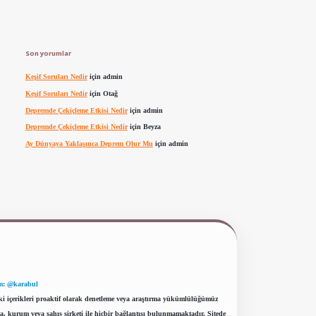
Son yorumlar
Keşif Soruları Nedir
için
admin
Keşif Soruları Nedir
için
Otağ
Depremde Çekiçleme Etkisi Nedir
için
admin
Depremde Çekiçleme Etkisi Nedir
için
Beyza
Ay Dünyaya Yaklaşınca Deprem Olur Mu
için
admin
m: @karabul
eki içerikleri proaktif olarak denetleme veya araştırma yükümlülüğümüz
a, kurum veya şahıs şirketi ile hiçbir bağlantısı bulunmamaktadır. Sitede