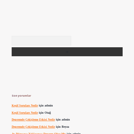
Arama
Son yorumlar
Keşif Soruları Nedir
için
admin
Keşif Soruları Nedir
için
Otağ
Depremde Çekiçleme Etkisi Nedir
için
admin
Depremde Çekiçleme Etkisi Nedir
için
Beyza
Ay Dünyaya Yaklaşınca Deprem Olur Mu
için
admin