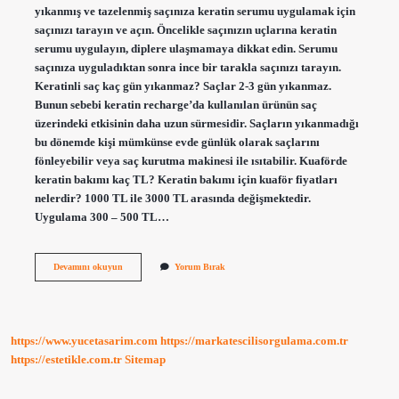
yıkanmış ve tazelenmiş saçınıza keratin serumu uygulamak için
saçınızı tarayın ve açın. Öncelikle saçınızın uçlarına keratin
serumu uygulayın, diplere ulaşmamaya dikkat edin. Serumu
saçınıza uyguladıktan sonra ince bir tarakla saçınızı tarayın.
Keratinli saç kaç gün yıkanmaz? Saçlar 2-3 gün yıkanmaz.
Bunun sebebi keratin recharge’da kullanılan ürünün saç
üzerindeki etkisinin daha uzun sürmesidir. Saçların yıkanmadığı
bu dönemde kişi mümkünse evde günlük olarak saçlarını
fönleyebilir veya saç kurutma makinesi ile ısıtabilir. Kuaförde
keratin bakımı kaç TL? Keratin bakımı için kuaför fiyatları
nelerdir? 1000 TL ile 3000 TL arasında değişmektedir.
Uygulama 300 – 500 TL…
Saça
Devamını okuyun
Yorum Bırak
Keratin
Yüklemesi
Nasıl
Yapılır
https://www.yucetasarim.com
https://markatescilisorgulama.com.tr
https://estetikle.com.tr
Sitemap