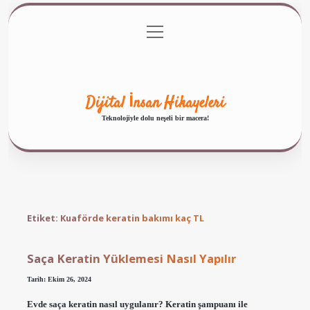
menüyü
Anasayfa
Gizlilik Politikası
Yasal Uyarı
aç
Hakkımızda
Dijital İnsan Hikayeleri
Teknolojiyle dolu neşeli bir macera!
Etiket:
Kuaförde keratin bakımı kaç TL
Saça Keratin Yüklemesi Nasıl Yapılır
Tarih: Ekim 26, 2024
Evde saça keratin nasıl uygulanır? Keratin şampuanı ile