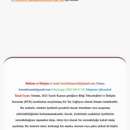
ww.betexper.xyz/
Reklam ve İletişim:
E-mail:
backlinkpaneli@gmail.com
Teams:
forumhizmeti@gmail.com
Whatsapp: 0262 606 0 726
Telegram: @karabul
Yasal Uyarı:
Sitemiz, 5651 Sayılı Kanun gereğince Bilgi Teknolojileri ve İletişim
Kurumu (BTK) tarafından onaylanmış bir Yer Sağlayıcı olarak hizmet vermektedir.
Bu nedenle, sitedeki içerikleri proaktif olarak denetleme veya araştırma
yükümlülüğümüz bulunmamaktadır. Ancak, üyelerimiz yazdıkları içeriklerin
sorumluluğunu taşımakta olup, siteye üye olarak bu sorumluluğu kabul etmiş
sayılırlar. Bu internet sitesi, herhangi bir marka, kurum veya şahıs şirketi ile hiçbir