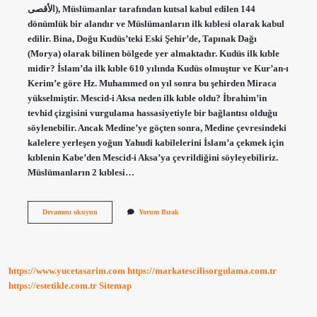
الأقصى), Müslümanlar tarafından kutsal kabul edilen 144
dönümlük bir alandır ve Müslümanların ilk kıblesi olarak kabul
edilir. Bina, Doğu Kudüs’teki Eski Şehir’de, Tapınak Dağı
(Morya) olarak bilinen bölgede yer almaktadır. Kudüs ilk kıble
midir? İslam’da ilk kıble 610 yılında Kudüs olmuştur ve Kur’an-ı
Kerim’e göre Hz. Muhammed on yıl sonra bu şehirden Miraca
yükselmiştir. Mescid-i Aksa neden ilk kıble oldu? İbrahim’in
tevhid çizgisini vurgulama hassasiyetiyle bir bağlantısı olduğu
söylenebilir. Ancak Medine’ye göçten sonra, Medine çevresindeki
kalelere yerleşen yoğun Yahudi kabilelerini İslam’a çekmek için
kıblenin Kabe’den Mescid-i Aksa’ya çevrildiğini söyleyebiliriz.
Müslümanların 2 kıblesi…
Islam
Devamını okuyun
Yorum Bırak
Aleminin
Ilk
Kıblesi
Neresidir
https://www.yucetasarim.com
https://markatescilisorgulama.com.tr
https://estetikle.com.tr
Sitemap