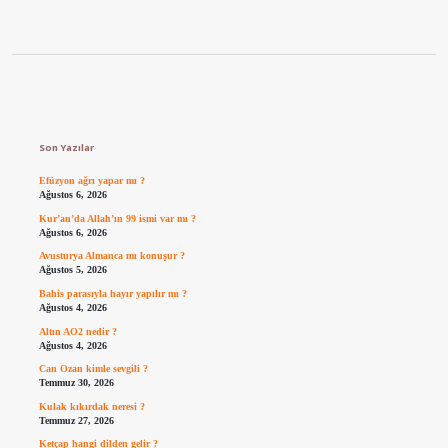
Sidebar
Son Yazılar
Efüzyon ağrı yapar mı ?
Ağustos 6, 2026
Kur’an’da Allah’ın 99 ismi var mı ?
Ağustos 6, 2026
Avusturya Almanca mı konuşur ?
Ağustos 5, 2026
Bahis parasıyla hayır yapılır mı ?
Ağustos 4, 2026
Altın AO2 nedir ?
Ağustos 4, 2026
Can Ozan kimle sevgili ?
Temmuz 30, 2026
Kulak kıkırdak neresi ?
Temmuz 27, 2026
Ketçap hangi dilden gelir ?