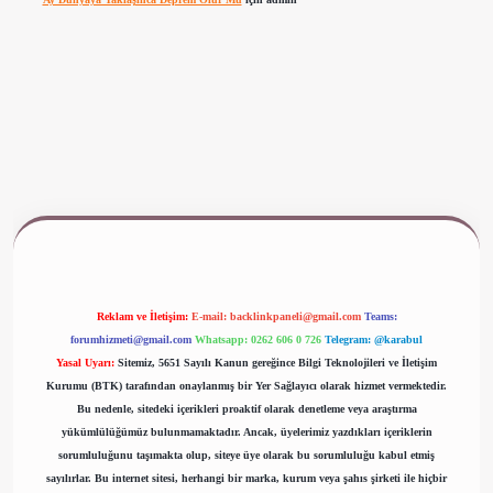
www.betexper.xyz/
Reklam ve İletişim:
E-mail:
backlinkpaneli@gmail.com
Teams:
forumhizmeti@gmail.com
Whatsapp: 0262 606 0 726
Telegram: @karabul
Yasal Uyarı:
Sitemiz, 5651 Sayılı Kanun gereğince Bilgi Teknolojileri ve İletişim
Kurumu (BTK) tarafından onaylanmış bir Yer Sağlayıcı olarak hizmet vermektedir.
Bu nedenle, sitedeki içerikleri proaktif olarak denetleme veya araştırma
yükümlülüğümüz bulunmamaktadır. Ancak, üyelerimiz yazdıkları içeriklerin
sorumluluğunu taşımakta olup, siteye üye olarak bu sorumluluğu kabul etmiş
sayılırlar. Bu internet sitesi, herhangi bir marka, kurum veya şahıs şirketi ile hiçbir