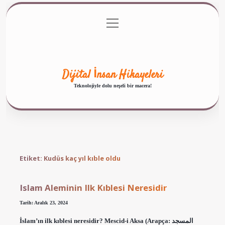
menüyü
Anasayfa
Gizlilik Politikası
Yasal Uyarı
aç
Hakkımızda
Dijital İnsan Hikayeleri
Teknolojiyle dolu neşeli bir macera!
Etiket:
Kudüs kaç yıl kıble oldu
Islam Aleminin Ilk Kıblesi Neresidir
Tarih: Aralık 23, 2024
İslam’ın ilk kıblesi neresidir? Mescid-i Aksa (Arapça: المسجد