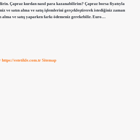
irin. Çapraz kurdan nasıl para kazanabilirim? Çapraz borsa fiyatıyla
iz ve satın alma ve satış işlemlerini gerçekleştirerek istediğiniz zaman
ın alma ve satış yaparken farkı ödemeniz gerekebilir. Euro…
r
https://estetikle.com.tr
Sitemap