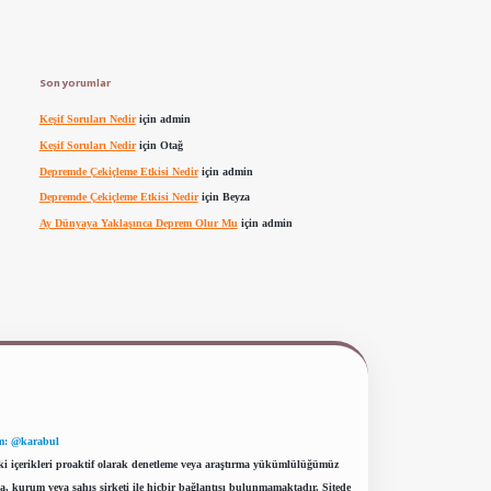
Son yorumlar
Keşif Soruları Nedir
için
admin
Keşif Soruları Nedir
için
Otağ
Depremde Çekiçleme Etkisi Nedir
için
admin
Depremde Çekiçleme Etkisi Nedir
için
Beyza
Ay Dünyaya Yaklaşınca Deprem Olur Mu
için
admin
m: @karabul
eki içerikleri proaktif olarak denetleme veya araştırma yükümlülüğümüz
a, kurum veya şahıs şirketi ile hiçbir bağlantısı bulunmamaktadır. Sitede