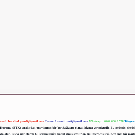
-mail:
backlinkpaneli@gmail.com
Teams:
forumhizmeti@gmail.com
Whatsapp: 0262 606 0 726
Telegra
im Kurumu (BTK) tarafından onaylanmış bir Yer Sağlayıcı olarak hizmet vermektedir. Bu nedenle, sited
 olup, siteye üye olarak bu sorumluluğu kabul etmiş sayılırlar. Bu internet sitesi, herhangi bir mark