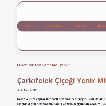
Anasayfa
Gizlilik Politikası
Yasal Uyarı
Hakkım
Etiket:
Kur hesaplama nasıl yapılır
Çarkıfelek Çiçeği Yenir Mi
Tarih: Mart 8, 2025
Dolar ve euro çapraz kur nasıl hesaplanır? Örneğin, ABD Doları / 
aşağıdaki gibi hesaplanmaktadır: Çapraz değişim faiz oranı = (ABD