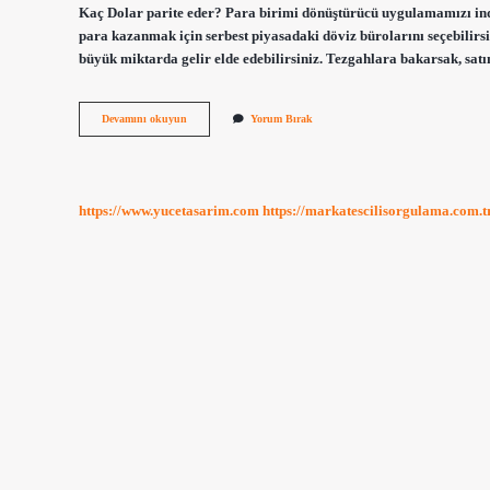
Kaç Dolar parite eder? Para birimi dönüştürücü uygulamamızı ind
para kazanmak için serbest piyasadaki döviz bürolarını seçebilirsin
büyük miktarda gelir elde edebilirsiniz. Tezgahlara bakarsak, sat
Çarkıfelek
Devamını okuyun
Yorum Bırak
Çiçeği
Yenir
Mi
https://www.yucetasarim.com
https://markatescilisorgulama.com.t