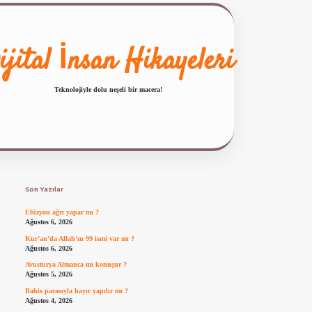
ijital İnsan Hikayeleri
Teknolojiyle dolu neşeli bir macera!
Sidebar
ilbet giriş
famecasino güncel giriş
ilbet yeni giriş
www.betexper.xyz/
Son Yazılar
Efüzyon ağrı yapar mı ?
Ağustos 6, 2026
Kur’an’da Allah’ın 99 ismi var mı ?
Ağustos 6, 2026
Avusturya Almanca mı konuşur ?
Ağustos 5, 2026
Bahis parasıyla hayır yapılır mı ?
Ağustos 4, 2026