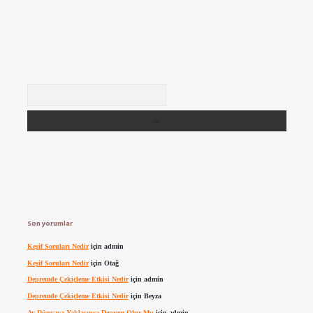
Arama
Son yorumlar
Keşif Soruları Nedir
için
admin
Keşif Soruları Nedir
için
Otağ
Depremde Çekiçleme Etkisi Nedir
için
admin
Depremde Çekiçleme Etkisi Nedir
için
Beyza
Ay Dünyaya Yaklaşınca Deprem Olur Mu
için
admin