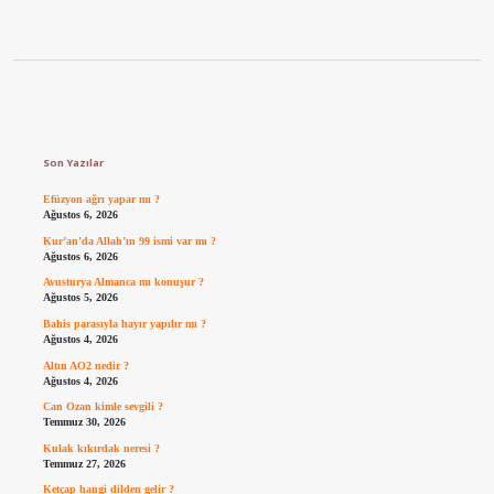
Sidebar
Son Yazılar
Efüzyon ağrı yapar mı ?
Ağustos 6, 2026
Kur’an’da Allah’ın 99 ismi var mı ?
Ağustos 6, 2026
Avusturya Almanca mı konuşur ?
Ağustos 5, 2026
Bahis parasıyla hayır yapılır mı ?
Ağustos 4, 2026
Altın AO2 nedir ?
Ağustos 4, 2026
Can Ozan kimle sevgili ?
Temmuz 30, 2026
Kulak kıkırdak neresi ?
Temmuz 27, 2026
Ketçap hangi dilden gelir ?