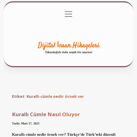
menüyü
Anasayfa
Gizlilik Politikası
Yasal Uyarı
aç
Hakkımızda
Dijital İnsan Hikayeleri
Teknolojiyle dolu neşeli bir macera!
Etiket:
Kurallı cümle nedir örnek ver
Kurallı Cümle Nasıl Oluyor
Tarih: Mart 17, 2025
Kurallı cümle nedir örnek ver? Türkçe’de Türk’teki düzenli