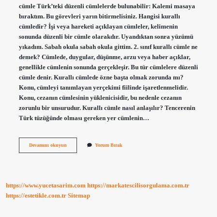
cümle Türk’teki düzenli cümlelerde bulunabilir: Kalemi masaya
bıraktım. Bu görevleri yarın bitirmelisiniz. Hangisi kurallı
cümledir? İşi veya hareketi açıklayan cümleler, kelimenin
sonunda düzenli bir cümle olarakdır. Uyandıktan sonra yüzümü
yıkadım. Sabah okula sabah okula gittim. 2. sınıf kurallı cümle ne
demek? Cümlede, duygular, düşünme, arzu veya haber açıklar,
genellikle cümlenin sonunda gerçekleşir. Bu tür cümlelere düzenli
cümle denir. Kurallı cümlede özne başta olmak zorunda mı?
Konu, cümleyi tanımlayan yerçekimi fiilinde işaretlenmelidir.
Konu, cezanın cümlesinin yüklenicisidir, bu nedenle cezanın
zorunlu bir unsurudur. Kurallı cümle nasıl anlaşılır? Tencerenin
Türk tüzüğünde olması gereken yer cümlenin…
Kurallı
Devamını okuyun
Yorum Bırak
Cümle
Nasıl
Oluyor
https://www.yucetasarim.com
https://markatescilisorgulama.com.tr
https://estetikle.com.tr
Sitemap