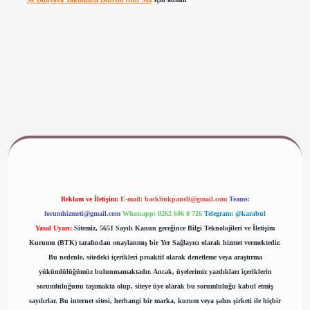
www.betexper.xyz/
Reklam ve İletişim:
E-mail:
backlinkpaneli@gmail.com
Teams:
forumhizmeti@gmail.com
Whatsapp: 0262 606 0 726
Telegram: @karabul
Yasal Uyarı:
Sitemiz, 5651 Sayılı Kanun gereğince Bilgi Teknolojileri ve İletişim
Kurumu (BTK) tarafından onaylanmış bir Yer Sağlayıcı olarak hizmet vermektedir.
Bu nedenle, sitedeki içerikleri proaktif olarak denetleme veya araştırma
yükümlülüğümüz bulunmamaktadır. Ancak, üyelerimiz yazdıkları içeriklerin
sorumluluğunu taşımakta olup, siteye üye olarak bu sorumluluğu kabul etmiş
sayılırlar. Bu internet sitesi, herhangi bir marka, kurum veya şahıs şirketi ile hiçbir