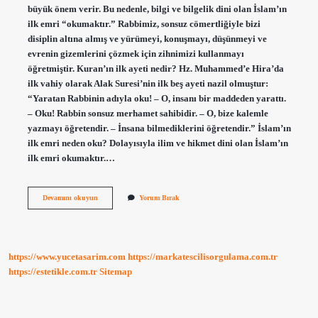
büyük önem verir. Bu nedenle, bilgi ve bilgelik dini olan İslam’ın
ilk emri “okumaktır.” Rabbimiz, sonsuz cömertliğiyle bizi
disiplin altına almış ve yürümeyi, konuşmayı, düşünmeyi ve
evrenin gizemlerini çözmek için zihnimizi kullanmayı
öğretmiştir. Kuran’ın ilk ayeti nedir? Hz. Muhammed’e Hira’da
ilk vahiy olarak Alak Suresi’nin ilk beş ayeti nazil olmuştur:
“Yaratan Rabbinin adıyla oku! – O, insanı bir maddeden yarattı.
– Oku! Rabbin sonsuz merhamet sahibidir. – O, bize kalemle
yazmayı öğretendir. – İnsana bilmediklerini öğretendir.” İslam’ın
ilk emri neden oku? Dolayısıyla ilim ve hikmet dini olan İslam’ın
ilk emri okumaktır.…
Kuran
Devamını okuyun
Yorum Bırak
I
Kerimin
Ilk
Emri
Nedir
https://www.yucetasarim.com
https://markatescilisorgulama.com.tr
https://estetikle.com.tr
Sitemap