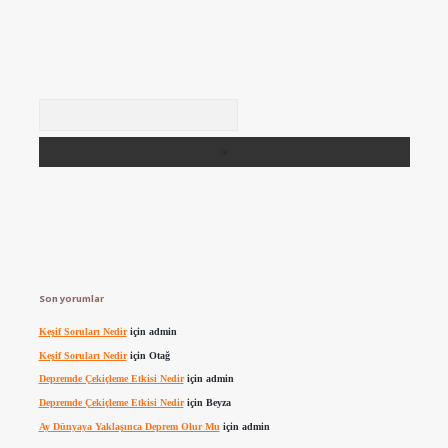
Arama
Son yorumlar
Keşif Soruları Nedir
için
admin
Keşif Soruları Nedir
için
Otağ
Depremde Çekiçleme Etkisi Nedir
için
admin
Depremde Çekiçleme Etkisi Nedir
için
Beyza
Ay Dünyaya Yaklaşınca Deprem Olur Mu
için
admin