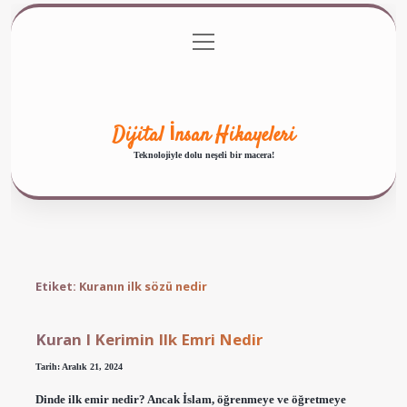
menüyü
Anasayfa
Gizlilik Politikası
Yasal Uyarı
aç
Hakkımızda
Dijital İnsan Hikayeleri
Teknolojiyle dolu neşeli bir macera!
Etiket:
Kuranın ilk sözü nedir
Kuran I Kerimin Ilk Emri Nedir
Tarih: Aralık 21, 2024
Dinde ilk emir nedir? Ancak İslam, öğrenmeye ve öğretmeye