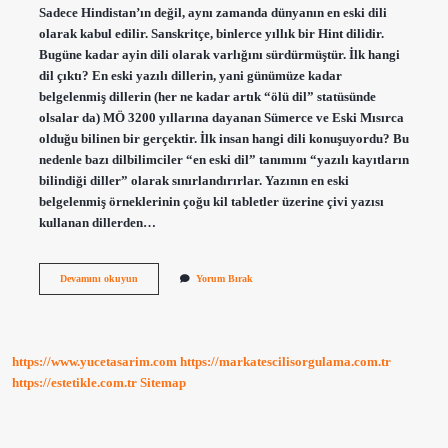
Sadece Hindistan’ın değil, aynı zamanda dünyanın en eski dili
olarak kabul edilir. Sanskritçe, binlerce yıllık bir Hint dilidir.
Bugüne kadar ayin dili olarak varlığını sürdürmüştür. İlk hangi
dil çıktı? En eski yazılı dillerin, yani günümüze kadar
belgelenmiş dillerin (her ne kadar artık “ölü dil” statüsünde
olsalar da) MÖ 3200 yıllarına dayanan Sümerce ve Eski Mısırca
olduğu bilinen bir gerçektir. İlk insan hangi dili konuşuyordu? Bu
nedenle bazı dilbilimciler “en eski dil” tanımını “yazılı kayıtların
bilindiği diller” olarak sınırlandırırlar. Yazının en eski
belgelenmiş örneklerinin çoğu kil tabletler üzerine çivi yazısı
kullanan dillerden…
En
Devamını okuyun
Yorum Bırak
Eski
Dil
Nedir
https://www.yucetasarim.com
https://markatescilisorgulama.com.tr
https://estetikle.com.tr
Sitemap