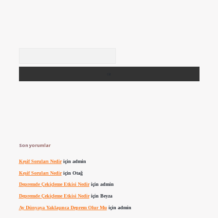
Arama
Son yorumlar
Keşif Soruları Nedir
için
admin
Keşif Soruları Nedir
için
Otağ
Depremde Çekiçleme Etkisi Nedir
için
admin
Depremde Çekiçleme Etkisi Nedir
için
Beyza
Ay Dünyaya Yaklaşınca Deprem Olur Mu
için
admin