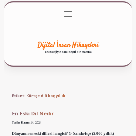
menüyü
Anasayfa
Gizlilik Politikası
Yasal Uyarı
aç
Hakkımızda
Dijital İnsan Hikayeleri
Teknolojiyle dolu neşeli bir macera!
Etiket:
Kürtçe dili kaç yıllık
En Eski Dil Nedir
Tarih: Kasım 14, 2024
Dünyanın en eski dilleri hangisi? 1- Sanskritçe (5.000 yıllık)