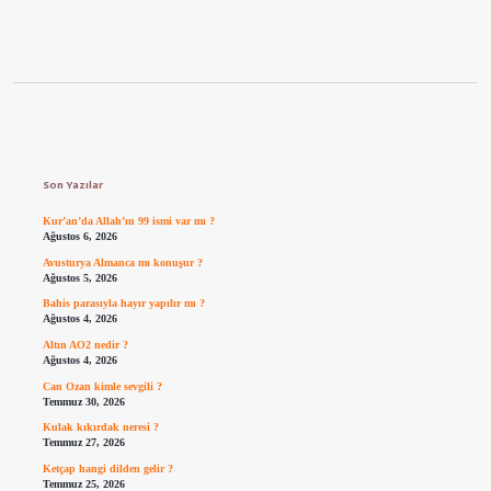
Sidebar
Son Yazılar
Kur’an’da Allah’ın 99 ismi var mı ?
Ağustos 6, 2026
Avusturya Almanca mı konuşur ?
Ağustos 5, 2026
Bahis parasıyla hayır yapılır mı ?
Ağustos 4, 2026
Altın AO2 nedir ?
Ağustos 4, 2026
Can Ozan kimle sevgili ?
Temmuz 30, 2026
Kulak kıkırdak neresi ?
Temmuz 27, 2026
Ketçap hangi dilden gelir ?
Temmuz 25, 2026