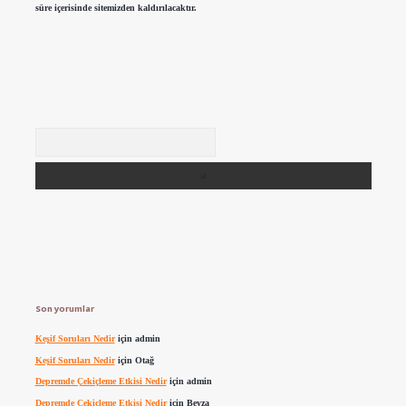
süre içerisinde sitemizden kaldırılacaktır.
Arama
Son yorumlar
Keşif Soruları Nedir
için
admin
Keşif Soruları Nedir
için
Otağ
Depremde Çekiçleme Etkisi Nedir
için
admin
Depremde Çekiçleme Etkisi Nedir
için
Beyza