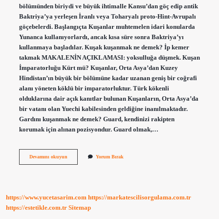
bölümünden biriydi ve büyük ihtimalle Kansu’dan göç edip antik
Baktriya’ya yerleşen İranlı veya Toharyalı proto-Hint-Avrupalı ​​
göçebelerdi. Başlangıçta Kuşanlar muhtemelen idari konularda
Yunanca kullanıyorlardı, ancak kısa süre sonra Baktriya’yı
kullanmaya başladılar. Kuşak kuşanmak ne demek? İp kemer
takmak MAKALENİN AÇIKLAMASI: yoksulluğa düşmek. Kuşan
İmparatorluğu Kürt mü? Kuşanlar, Orta Asya’dan Kuzey
Hindistan’ın büyük bir bölümüne kadar uzanan geniş bir coğrafi
alanı yöneten köklü bir imparatorluktur. Türk kökenli
olduklarına dair açık kanıtlar bulunan Kuşanların, Orta Asya’da
bir vatanı olan Yuechi kabilesinden geldiğine inanılmaktadır.
Gardını kuşanmak ne demek? Guard, kendinizi rakipten
korumak için alınan pozisyondur. Guard olmak,…
Kuşan
Devamını okuyun
Yorum Bırak
Ne
Anlama
Gelir
https://www.yucetasarim.com
https://markatescilisorgulama.com.tr
https://estetikle.com.tr
Sitemap