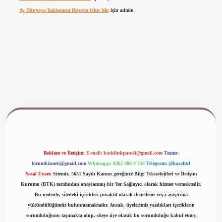
Ay Dünyaya Yaklaşınca Deprem Olur Mu
için
admin
ww.betexper.xyz/
Reklam ve İletişim:
E-mail:
backlinkpaneli@gmail.com
Teams:
forumhizmeti@gmail.com
Whatsapp: 0262 606 0 726
Telegram: @karabul
Yasal Uyarı:
Sitemiz, 5651 Sayılı Kanun gereğince Bilgi Teknolojileri ve İletişim
Kurumu (BTK) tarafından onaylanmış bir Yer Sağlayıcı olarak hizmet vermektedir.
Bu nedenle, sitedeki içerikleri proaktif olarak denetleme veya araştırma
yükümlülüğümüz bulunmamaktadır. Ancak, üyelerimiz yazdıkları içeriklerin
sorumluluğunu taşımakta olup, siteye üye olarak bu sorumluluğu kabul etmiş