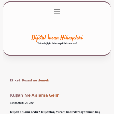
menüyü
Anasayfa
Gizlilik Politikası
Yasal Uyarı
aç
Hakkımızda
Dijital İnsan Hikayeleri
Teknolojiyle dolu neşeli bir macera!
Etiket:
Kuşad ne demek
Kuşan Ne Anlama Gelir
Tarih: Aralık 26, 2024
Kuşan anlamı nedir? Kuşanlar, Yuezhi konfederasyonunun beş