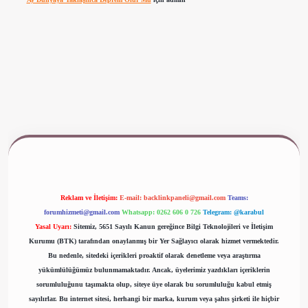
ww.betexper.xyz/
Reklam ve İletişim:
E-mail:
backlinkpaneli@gmail.com
Teams:
forumhizmeti@gmail.com
Whatsapp: 0262 606 0 726
Telegram: @karabul
Yasal Uyarı:
Sitemiz, 5651 Sayılı Kanun gereğince Bilgi Teknolojileri ve İletişim
Kurumu (BTK) tarafından onaylanmış bir Yer Sağlayıcı olarak hizmet vermektedir.
Bu nedenle, sitedeki içerikleri proaktif olarak denetleme veya araştırma
yükümlülüğümüz bulunmamaktadır. Ancak, üyelerimiz yazdıkları içeriklerin
sorumluluğunu taşımakta olup, siteye üye olarak bu sorumluluğu kabul etmiş
sayılırlar. Bu internet sitesi, herhangi bir marka, kurum veya şahıs şirketi ile hiçbir