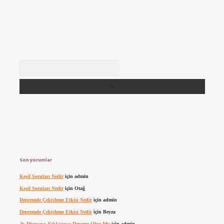
Arama
Son yorumlar
Keşif Soruları Nedir
için
admin
Keşif Soruları Nedir
için
Otağ
Depremde Çekiçleme Etkisi Nedir
için
admin
Depremde Çekiçleme Etkisi Nedir
için
Beyza
Ay Dünyaya Yaklaşınca Deprem Olur Mu
için
admin