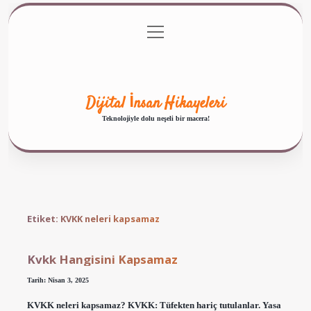
menüyü
Anasayfa
Gizlilik Politikası
Yasal Uyarı
aç
Hakkımızda
Dijital İnsan Hikayeleri
Teknolojiyle dolu neşeli bir macera!
Etiket:
KVKK neleri kapsamaz
Kvkk Hangisini Kapsamaz
Tarih: Nisan 3, 2025
KVKK neleri kapsamaz? KVKK: Tüfekten hariç tutulanlar. Yasa