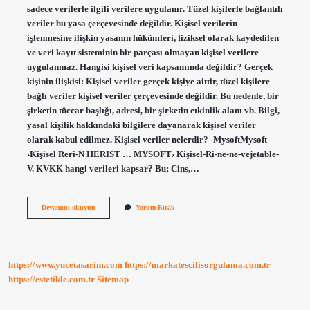
sadece verilerle ilgili verilere uygulanır. Tüzel kişilerle bağlantılı
veriler bu yasa çerçevesinde değildir. Kişisel verilerin
işlenmesine ilişkin yasanın hükümleri, fiziksel olarak kaydedilen
ve veri kayıt sisteminin bir parçası olmayan kişisel verilere
uygulanmaz. Hangisi kişisel veri kapsamında değildir? Gerçek
kişinin ilişkisi: Kişisel veriler gerçek kişiye aittir, tüzel kişilere
bağlı veriler kişisel veriler çerçevesinde değildir. Bu nedenle, bir
şirketin tüccar başlığı, adresi, bir şirketin etkinlik alanı vb. Bilgi,
yasal kişilik hakkındaki bilgilere dayanarak kişisel veriler
olarak kabul edilmez. Kişisel veriler nelerdir? -MysoftMysoft
›Kişisel Reri-N HERIST … MYSOFT› Kişisel-Ri-ne-ne-vejetable-
V. KVKK hangi verileri kapsar? Bu; Cins,…
Kvkk
Devamını okuyun
Yorum Bırak
Hangisini
Kapsamaz
https://www.yucetasarim.com
https://markatescilisorgulama.com.tr
https://estetikle.com.tr
Sitemap