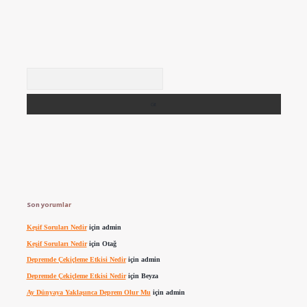
Arama
Son yorumlar
Keşif Soruları Nedir
için
admin
Keşif Soruları Nedir
için
Otağ
Depremde Çekiçleme Etkisi Nedir
için
admin
Depremde Çekiçleme Etkisi Nedir
için
Beyza
Ay Dünyaya Yaklaşınca Deprem Olur Mu
için
admin