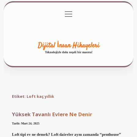
menüyü
Anasayfa
Gizlilik Politikası
Yasal Uyarı
aç
Hakkımızda
Dijital İnsan Hikayeleri
Teknolojiyle dolu neşeli bir macera!
Etiket:
Loft kaç yıllık
Yüksek Tavanlı Evlere Ne Denir
Tarih: Mart 24, 2025
Loft tipi ev ne demek? Loft daireler aynı zamanda “penthouse”