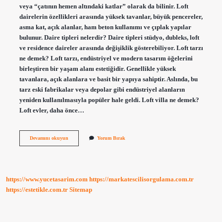
veya “çatının hemen altındaki katlar” olarak da bilinir. Loft
dairelerin özellikleri arasında yüksek tavanlar, büyük pencereler,
asma kat, açık alanlar, ham beton kullanımı ve çıplak yapılar
bulunur. Daire tipleri nelerdir? Daire tipleri stüdyo, dubleks, loft
ve residence daireler arasında değişiklik gösterebiliyor. Loft tarzı
ne demek? Loft tarzı, endüstriyel ve modern tasarım öğelerini
birleştiren bir yaşam alanı estetiğidir. Genellikle yüksek
tavanlara, açık alanlara ve basit bir yapıya sahiptir. Aslında, bu
tarz eski fabrikalar veya depolar gibi endüstriyel alanların
yeniden kullanılmasıyla popüler hale geldi. Loft villa ne demek?
Loft evler, daha önce…
Yüksek
Devamını okuyun
Yorum Bırak
Tavanlı
Evlere
Ne
Denir
https://www.yucetasarim.com
https://markatescilisorgulama.com.tr
https://estetikle.com.tr
Sitemap