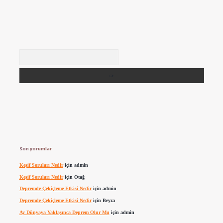
Arama
Son yorumlar
Keşif Soruları Nedir
için
admin
Keşif Soruları Nedir
için
Otağ
Depremde Çekiçleme Etkisi Nedir
için
admin
Depremde Çekiçleme Etkisi Nedir
için
Beyza
Ay Dünyaya Yaklaşınca Deprem Olur Mu
için
admin