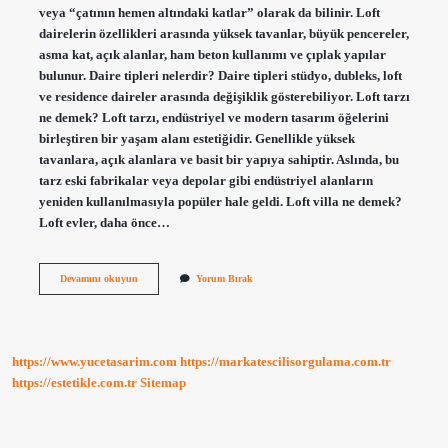
veya “çatının hemen altındaki katlar” olarak da bilinir. Loft
dairelerin özellikleri arasında yüksek tavanlar, büyük pencereler,
asma kat, açık alanlar, ham beton kullanımı ve çıplak yapılar
bulunur. Daire tipleri nelerdir? Daire tipleri stüdyo, dubleks, loft
ve residence daireler arasında değişiklik gösterebiliyor. Loft tarzı
ne demek? Loft tarzı, endüstriyel ve modern tasarım öğelerini
birleştiren bir yaşam alanı estetiğidir. Genellikle yüksek
tavanlara, açık alanlara ve basit bir yapıya sahiptir. Aslında, bu
tarz eski fabrikalar veya depolar gibi endüstriyel alanların
yeniden kullanılmasıyla popüler hale geldi. Loft villa ne demek?
Loft evler, daha önce…
Yüksek
Devamını okuyun
Yorum Bırak
Tavanlı
Evlere
Ne
Denir
https://www.yucetasarim.com
https://markatescilisorgulama.com.tr
https://estetikle.com.tr
Sitemap