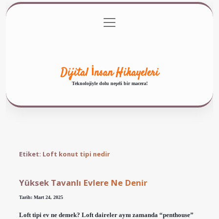
menüyü
Anasayfa
Gizlilik Politikası
Yasal Uyarı
aç
Hakkımızda
Dijital İnsan Hikayeleri
Teknolojiyle dolu neşeli bir macera!
Etiket:
Loft konut tipi nedir
Yüksek Tavanlı Evlere Ne Denir
Tarih: Mart 24, 2025
Loft tipi ev ne demek? Loft daireler aynı zamanda “penthouse”