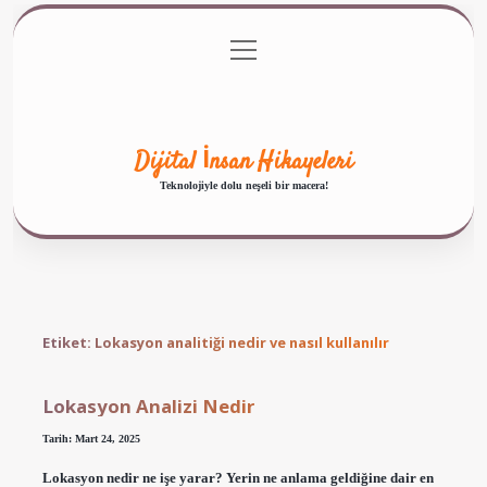
menüyü
Anasayfa
Gizlilik Politikası
Yasal Uyarı
aç
Hakkımızda
Dijital İnsan Hikayeleri
Teknolojiyle dolu neşeli bir macera!
Etiket:
Lokasyon analitiği nedir ve nasıl kullanılır
Lokasyon Analizi Nedir
Tarih: Mart 24, 2025
Lokasyon nedir ne işe yarar? Yerin ne anlama geldiğine dair en