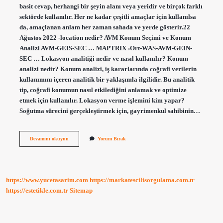
basit cevap, herhangi bir şeyin alanı veya yeridir ve birçok farklı
sektörde kullanılır. Her ne kadar çeşitli amaçlar için kullanılsa
da, amaçlanan anlam her zaman sahada ve yerde gösterir.22
Ağustos 2022 -location nedir? AVM Konum Seçimi ve Konum
Analizi AVM-GEIS-SEC … MAPTRIX ›Ort-WAS-AVM-GEIN-
SEC … Lokasyon analitiği nedir ve nasıl kullanılır? Konum
analizi nedir? Konum analizi, iş kararlarında coğrafi verilerin
kullanımını içeren analitik bir yaklaşımla ilgilidir. Bu analitik
tip, coğrafi konumun nasıl etkilediğini anlamak ve optimize
etmek için kullanılır. Lokasyon verme işlemini kim yapar?
Soğutma sürecini gerçekleştirmek için, gayrimenkul sahibinin…
Lokasyon
Devamını okuyun
Yorum Bırak
Analizi
Nedir
https://www.yucetasarim.com
https://markatescilisorgulama.com.tr
https://estetikle.com.tr
Sitemap