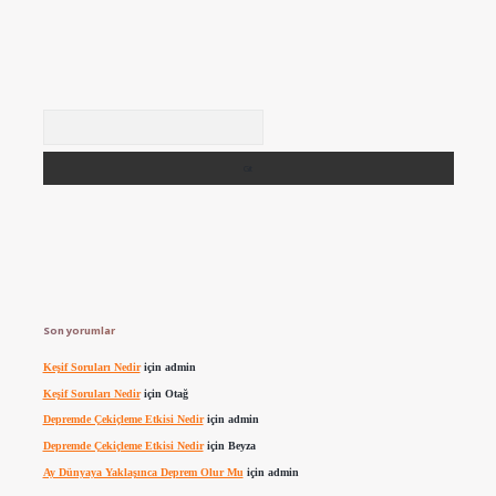
Arama
Son yorumlar
Keşif Soruları Nedir
için
admin
Keşif Soruları Nedir
için
Otağ
Depremde Çekiçleme Etkisi Nedir
için
admin
Depremde Çekiçleme Etkisi Nedir
için
Beyza
Ay Dünyaya Yaklaşınca Deprem Olur Mu
için
admin