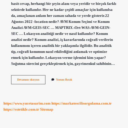
basit cevap, herhangi bir şeyin alanı veya yeridir ve birçok farklı
sektörde kullanılır. Her ne kadar çeşitli amaçlar için kullanılsa
da, amaçlanan anlam her zaman sahada ve yerde gösterir.22
Ağustos 2022 -location nedir? AVM Konum Seçimi ve Konum
Analizi AVM-GEIS-SEC … MAPTRIX ›Ort-WAS-AVM-GEIN-
SEC … Lokasyon analitiği nedir ve nasıl kullanılır? Konum
analizi nedir? Konum analizi, iş kararlarında coğrafi verilerin
kullanımını içeren analitik bir yaklaşımla ilgilidir. Bu analitik
tip, coğrafi konumun nasıl etkilediğini anlamak ve optimize
etmek için kullanılır. Lokasyon verme işlemini kim yapar?
Soğutma sürecini gerçekleştirmek için, gayrimenkul sahibinin…
Lokasyon
Devamını okuyun
Yorum Bırak
Analizi
Nedir
https://www.yucetasarim.com
https://markatescilisorgulama.com.tr
https://estetikle.com.tr
Sitemap