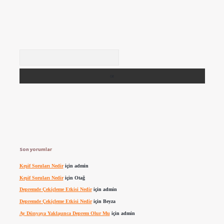
Arama
Son yorumlar
Keşif Soruları Nedir
için
admin
Keşif Soruları Nedir
için
Otağ
Depremde Çekiçleme Etkisi Nedir
için
admin
Depremde Çekiçleme Etkisi Nedir
için
Beyza
Ay Dünyaya Yaklaşınca Deprem Olur Mu
için
admin