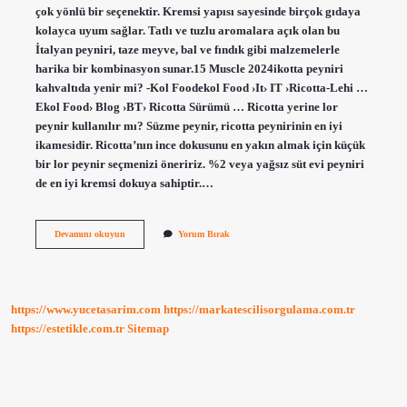
çok yönlü bir seçenektir. Kremsi yapısı sayesinde birçok gıdaya
kolayca uyum sağlar. Tatlı ve tuzlu aromalara açık olan bu
İtalyan peyniri, taze meyve, bal ve fındık gibi malzemelerle
harika bir kombinasyon sunar.15 Muscle 2024ikotta peyniri
kahvaltıda yenir mi? -Kol Foodekol Food ›It› IT ›Ricotta-Lehi …
Ekol Food› Blog ›BT› Ricotta Sürümü … Ricotta yerine lor
peynir kullanılır mı? Süzme peynir, ricotta peynirinin en iyi
ikamesidir. Ricotta’nın ince dokusunu en yakın almak için küçük
bir lor peynir seçmenizi öneririz. %2 veya yağsız süt evi peyniri
de en iyi kremsi dokuya sahiptir.…
Ricotta
Devamını okuyun
Yorum Bırak
Neye
Benziyor
https://www.yucetasarim.com
https://markatescilisorgulama.com.tr
https://estetikle.com.tr
Sitemap