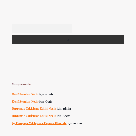
Arama
Son yorumlar
Keşif Soruları Nedir
için
admin
Keşif Soruları Nedir
için
Otağ
Depremde Çekiçleme Etkisi Nedir
için
admin
Depremde Çekiçleme Etkisi Nedir
için
Beyza
Ay Dünyaya Yaklaşınca Deprem Olur Mu
için
admin