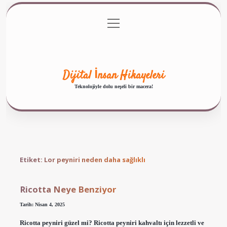
menüyü
Anasayfa
Gizlilik Politikası
Yasal Uyarı
aç
Hakkımızda
Dijital İnsan Hikayeleri
Teknolojiyle dolu neşeli bir macera!
Etiket:
Lor peyniri neden daha sağlıklı
Ricotta Neye Benziyor
Tarih: Nisan 4, 2025
Ricotta peyniri güzel mi? Ricotta peyniri kahvaltı için lezzetli ve