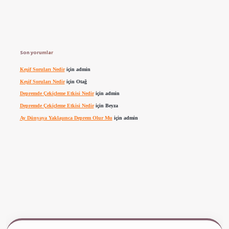
Son yorumlar
Keşif Soruları Nedir
için
admin
Keşif Soruları Nedir
için
Otağ
Depremde Çekiçleme Etkisi Nedir
için
admin
Depremde Çekiçleme Etkisi Nedir
için
Beyza
Ay Dünyaya Yaklaşınca Deprem Olur Mu
için
admin
.betexper.xyz/