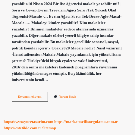
yazabilir.16 Nisan 2024 Bir lise öğrencisi makale yazabilir mi? |
Soru ve Cevap Evrim Treevrim Ağacı Soru ›Tek Yüksek Okul
Togrenisi-Macale -… Evrim Ağacı Soru› Tek-Decre-Agle-Macal-
Macale -… Makaleyi kimler yazabilir? Kim makaleler
yazabilir? Bilimsel makaleler sadece alanlarında uzmanlar
yazabilir. Diğer makale türleri yeterli bilgiye sahip insanlar
tarafından yazılabilir. Bu makaleler genellikle sanatsal, sosyal,
politik konular içerir.7 Ocak 2020 Macale nedir? Nasıl yazarım?
-İienstituiienstitu ›Makale Makale yayınlamak için yüksek lisans
şart mı? Türkiye’deki birçok eyalet ve vakıf üniversitesi,
2016’dan sonra makaleleri kademeli programlara yayınlama
yükümlülüğünü entegre etmiştir. Bu yükümlülük, her
üniversitenin kendi…
Makale
Devamını okuyun
Yorum Bırak
Yazmak
Için
Üniversite
Şart
Mı
https://www.yucetasarim.com
https://markatescilisorgulama.com.tr
https://estetikle.com.tr
Sitemap