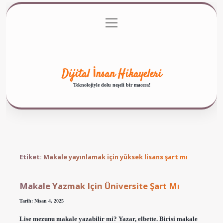
menüyü
Anasayfa
Gizlilik Politikası
Yasal Uyarı
aç
Hakkımızda
Dijital İnsan Hikayeleri
Teknolojiyle dolu neşeli bir macera!
Etiket:
Makale yayınlamak için yüksek lisans şart mı
Makale Yazmak Için Üniversite Şart Mı
Tarih: Nisan 4, 2025
Lise mezunu makale yazabilir mi? Yazar, elbette. Birisi makale