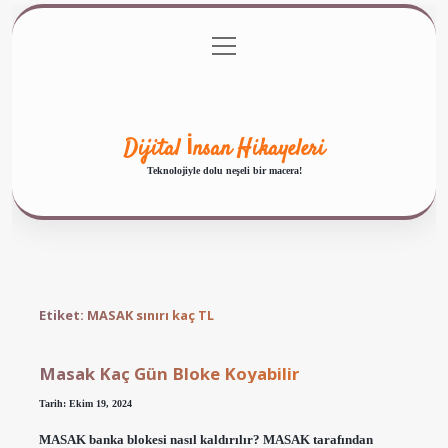
menüyü
Anasayfa
Gizlilik Politikası
Yasal Uyarı
aç
Hakkımızda
Dijital İnsan Hikayeleri
Teknolojiyle dolu neşeli bir macera!
Etiket:
MASAK sınırı kaç TL
Masak Kaç Gün Bloke Koyabilir
Tarih: Ekim 19, 2024
MASAK banka blokesi nasıl kaldırılır? MASAK tarafından