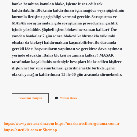
banka hesabına konulan bloke, işleme itiraz edilerek
kaldırılabilir. Blokenin kaldırılması için mağdur veya şüphelinin
kurumla iletişime geçip bilgi vermesi gerekir. Soruşturma ve
MASAK soruşturmaları gibi soruşturma prosedürleri gizlilik
içinde yürütülür. Şüpheli işlem blokesi ne zaman kalkar? Öte
yandan bankalar 7 gün sonra blokeyi kaldırmakla yükümlü
olsalar da blokeyi kaldırmaktan kaçınabilirler. Bu durumda
gerekli idari başvuruların yapılması ve gerekirse dava açılması
yerinde olacaktır. Bahis blokesi ne zaman kalkar? MASAK
tarafından kaçak bahis nedeniyle hesapları bloke edilen kişilere
ilişkin net bir süre sınırlaması getirilmemekle birlikte, genel
olarak yasağın kaldırılması 15 ile 60 gün arasında sürmektedir.
…
Masak
Devamını okuyun
Yorum Bırak
Kaç
Gün
Bloke
Koyabilir
https://www.yucetasarim.com
https://markatescilisorgulama.com.tr
https://estetikle.com.tr
Sitemap