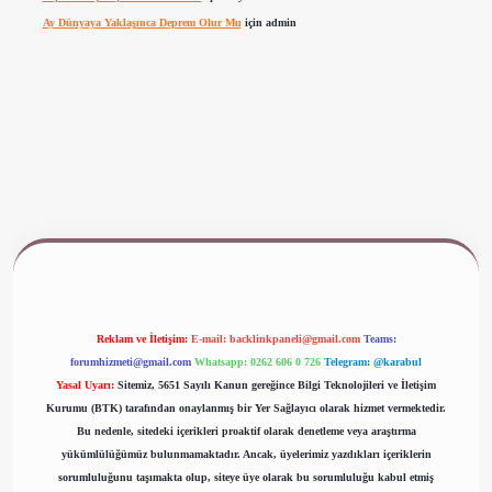
Ay Dünyaya Yaklaşınca Deprem Olur Mu
için
admin
www.betexper.xyz/
Reklam ve İletişim:
E-mail:
backlinkpaneli@gmail.com
Teams:
forumhizmeti@gmail.com
Whatsapp: 0262 606 0 726
Telegram: @karabul
Yasal Uyarı:
Sitemiz, 5651 Sayılı Kanun gereğince Bilgi Teknolojileri ve İletişim
Kurumu (BTK) tarafından onaylanmış bir Yer Sağlayıcı olarak hizmet vermektedir.
Bu nedenle, sitedeki içerikleri proaktif olarak denetleme veya araştırma
yükümlülüğümüz bulunmamaktadır. Ancak, üyelerimiz yazdıkları içeriklerin
sorumluluğunu taşımakta olup, siteye üye olarak bu sorumluluğu kabul etmiş