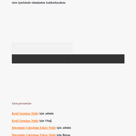
süre içerisinde sitemizden kaldırılacaktır.
Arama
Son yorumlar
Keşif Soruları Nedir
için
admin
Keşif Soruları Nedir
için
Otağ
Depremde Çekiçleme Etkisi Nedir
için
admin
Depremde Çekiçleme Etkisi Nedir
için
Beyza