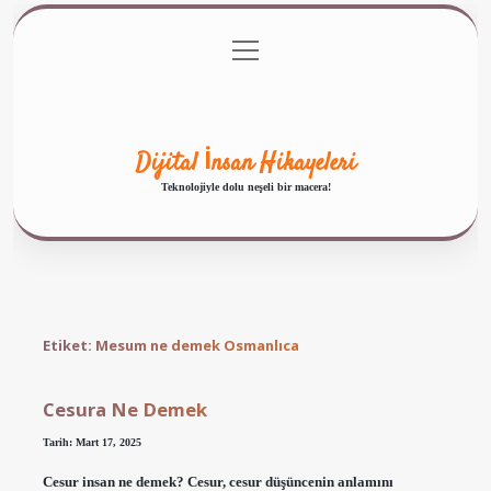
menüyü
Anasayfa
Gizlilik Politikası
Yasal Uyarı
aç
Hakkımızda
Dijital İnsan Hikayeleri
Teknolojiyle dolu neşeli bir macera!
Etiket:
Mesum ne demek Osmanlıca
Cesura Ne Demek
Tarih: Mart 17, 2025
Cesur insan ne demek? Cesur, cesur düşüncenin anlamını