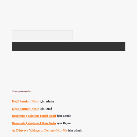
Arama
Son yorumlar
Keşif Soruları Nedir
için
admin
Keşif Soruları Nedir
için
Otağ
Depremde Çekiçleme Etkisi Nedir
için
admin
Depremde Çekiçleme Etkisi Nedir
için
Beyza
Ay Dünyaya Yaklaşınca Deprem Olur Mu
için
admin