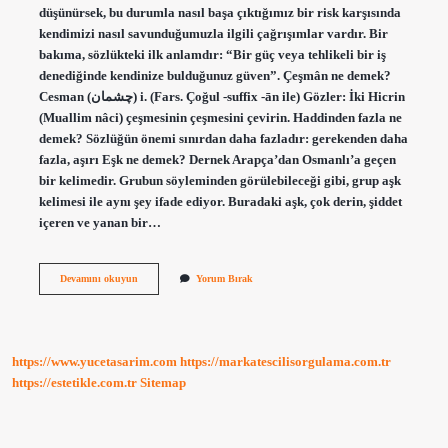
düşünürsek, bu durumla nasıl başa çıktığımız bir risk karşısında
kendimizi nasıl savunduğumuzla ilgili çağrışımlar vardır. Bir
bakıma, sözlükteki ilk anlamdır: “Bir güç veya tehlikeli bir iş
denediğinde kendinize bulduğunuz güven”. Çeşmân ne demek?
Cesman (ﭼﺸﻤﺎﻥ) i. (Fars. Çoğul -suffix -ān ile) Gözler: İki Hicrin
(Muallim nâci) çeşmesinin çeşmesini çevirin. Haddinden fazla ne
demek? Sözlüğün önemi sınırdan daha fazladır: gerekenden daha
fazla, aşırı Eşk ne demek? Dernek Arapça’dan Osmanlı’a geçen
bir kelimedir. Grubun söyleminden görülebileceği gibi, grup aşk
kelimesi ile aynı şey ifade ediyor. Buradaki aşk, çok derin, şiddet
içeren ve yanan bir…
Cesura
Devamını okuyun
Yorum Bırak
Ne
Demek
https://www.yucetasarim.com
https://markatescilisorgulama.com.tr
https://estetikle.com.tr
Sitemap