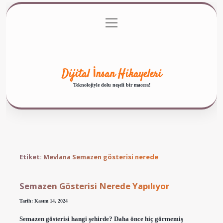
menüyü
Anasayfa
Gizlilik Politikası
Yasal Uyarı
aç
Hakkımızda
Dijital İnsan Hikayeleri
Teknolojiyle dolu neşeli bir macera!
Etiket:
Mevlana Semazen gösterisi nerede
Semazen Gösterisi Nerede Yapılıyor
Tarih: Kasım 14, 2024
Semazen gösterisi hangi şehirde? Daha önce hiç görmemiş