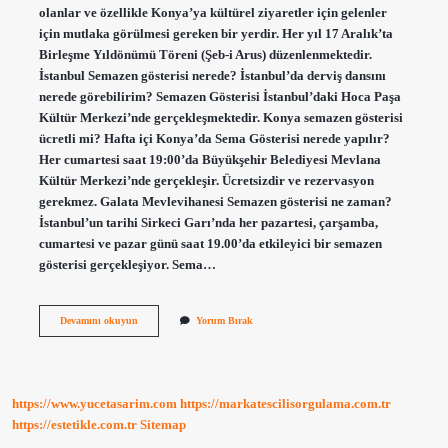
olanlar ve özellikle Konya’ya kültürel ziyaretler için gelenler
için mutlaka görülmesi gereken bir yerdir. Her yıl 17 Aralık’ta
Birleşme Yıldönümü Töreni (Şeb-i Arus) düzenlenmektedir.
İstanbul Semazen gösterisi nerede? İstanbul’da derviş dansını
nerede görebilirim? Semazen Gösterisi İstanbul’daki Hoca Paşa
Kültür Merkezi’nde gerçekleşmektedir. Konya semazen gösterisi
ücretli mi? Hafta içi Konya’da Sema Gösterisi nerede yapılır?
Her cumartesi saat 19:00’da Büyükşehir Belediyesi Mevlana
Kültür Merkezi’nde gerçekleşir. Ücretsizdir ve rezervasyon
gerekmez. Galata Mevlevihanesi Semazen gösterisi ne zaman?
İstanbul’un tarihi Sirkeci Garı’nda her pazartesi, çarşamba,
cumartesi ve pazar günü saat 19.00’da etkileyici bir semazen
gösterisi gerçekleşiyor. Sema…
Semazen
Devamını okuyun
Yorum Bırak
Gösterisi
Nerede
Yapılıyor
https://www.yucetasarim.com
https://markatescilisorgulama.com.tr
https://estetikle.com.tr
Sitemap