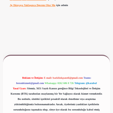
Ay Dünyaya Yaklaşınca Deprem Olur Mu
için
admin
ş
ilbet yeni giriş
www.betexper.xyz/
Reklam ve İletişim:
E-mail:
backlinkpaneli@gmail.com
Teams:
forumhizmeti@gmail.com
Whatsapp: 0262 606 0 726
Telegram: @karabul
Yasal Uyarı:
Sitemiz, 5651 Sayılı Kanun gereğince Bilgi Teknolojileri ve İletişim
Kurumu (BTK) tarafından onaylanmış bir Yer Sağlayıcı olarak hizmet vermektedir.
Bu nedenle, sitedeki içerikleri proaktif olarak denetleme veya araştırma
yükümlülüğümüz bulunmamaktadır. Ancak, üyelerimiz yazdıkları içeriklerin
sorumluluğunu taşımakta olup, siteye üye olarak bu sorumluluğu kabul etmiş