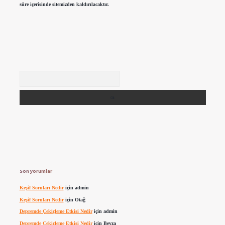
süre içerisinde sitemizden kaldırılacaktır.
Arama
Son yorumlar
Keşif Soruları Nedir
için
admin
Keşif Soruları Nedir
için
Otağ
Depremde Çekiçleme Etkisi Nedir
için
admin
Depremde Çekiçleme Etkisi Nedir
için
Beyza