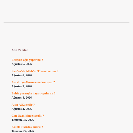
Sidebar
Son Yazılar
Efüzyon ağrı yapar mı ?
Ağustos 6, 2026
Kur’an’da Allah’ın 99 ismi var mı ?
Ağustos 6, 2026
Avusturya Almanca mı konuşur ?
Ağustos 5, 2026
Bahis parasıyla hayır yapılır mı ?
Ağustos 4, 2026
Altın AO2 nedir ?
Ağustos 4, 2026
Can Ozan kimle sevgili ?
Temmuz 30, 2026
Kulak kıkırdak neresi ?
Temmuz 27, 2026