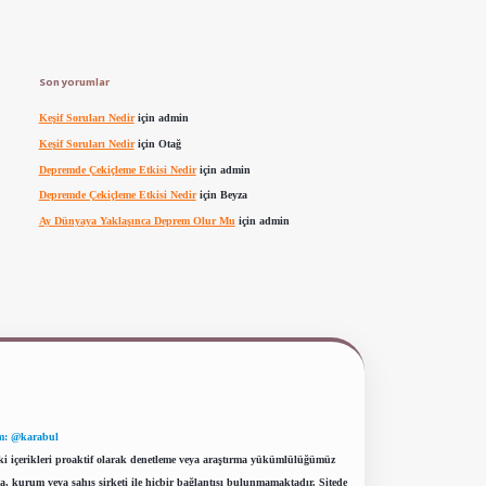
Son yorumlar
Keşif Soruları Nedir
için
admin
Keşif Soruları Nedir
için
Otağ
Depremde Çekiçleme Etkisi Nedir
için
admin
Depremde Çekiçleme Etkisi Nedir
için
Beyza
Ay Dünyaya Yaklaşınca Deprem Olur Mu
için
admin
m: @karabul
eki içerikleri proaktif olarak denetleme veya araştırma yükümlülüğümüz
a, kurum veya şahıs şirketi ile hiçbir bağlantısı bulunmamaktadır. Sitede