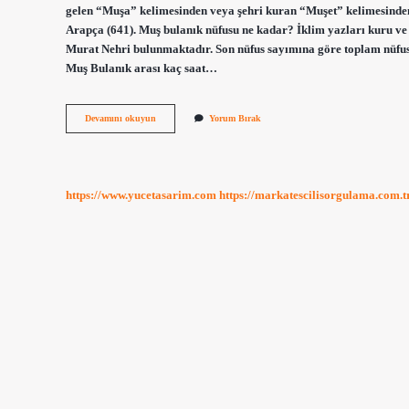
gelen “Muşa” kelimesinden veya şehri kuran “Muşet” kelimesinden 
Arapça (641). Muş bulanık nüfusu ne kadar? İklim yazları kuru ve s
Murat Nehri bulunmaktadır. Son nüfus sayımına göre toplam nüfus 8
Muş Bulanık arası kaç saat…
Bulanık
Devamını okuyun
Yorum Bırak
Eski
Ismi
Nedir
https://www.yucetasarim.com
https://markatescilisorgulama.com.t