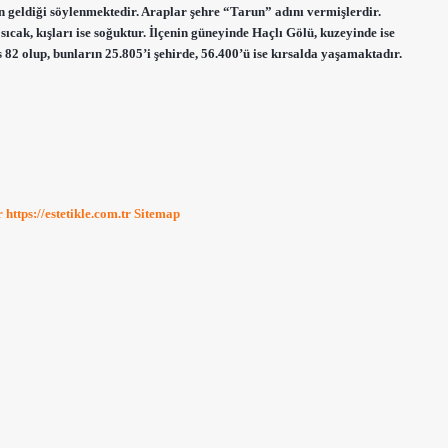
geldiği söylenmektedir. Araplar şehre “Tarun” adını vermişlerdir.
ıcak, kışları ise soğuktur. İlçenin güneyinde Haçlı Gölü, kuzeyinde ise
2 olup, bunların 25.805’i şehirde, 56.400’ü ise kırsalda yaşamaktadır.
r
https://estetikle.com.tr
Sitemap