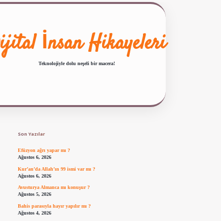
ijital İnsan Hikayeleri
Teknolojiyle dolu neşeli bir macera!
Sidebar
ilbet giriş
famecasino güncel giriş
ilbet yeni giriş
www.betexper.xyz/
Son Yazılar
Efüzyon ağrı yapar mı ?
Ağustos 6, 2026
Kur’an’da Allah’ın 99 ismi var mı ?
Ağustos 6, 2026
Avusturya Almanca mı konuşur ?
Ağustos 5, 2026
Bahis parasıyla hayır yapılır mı ?
Ağustos 4, 2026