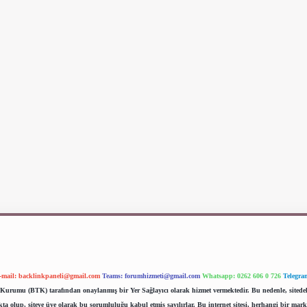
-mail:
backlinkpaneli@gmail.com
Teams:
forumhizmeti@gmail.com
Whatsapp: 0262 606 0 726
Telegra
im Kurumu (BTK) tarafından onaylanmış bir Yer Sağlayıcı olarak hizmet vermektedir. Bu nedenle, sited
 olup, siteye üye olarak bu sorumluluğu kabul etmiş sayılırlar. Bu internet sitesi, herhangi bir mark