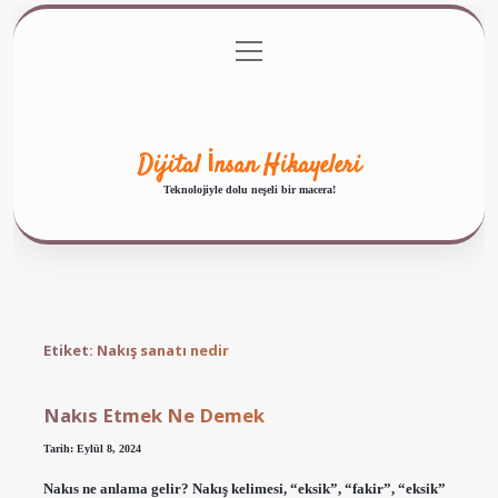
menüyü
Anasayfa
Gizlilik Politikası
Yasal Uyarı
aç
Hakkımızda
Dijital İnsan Hikayeleri
Teknolojiyle dolu neşeli bir macera!
Etiket:
Nakış sanatı nedir
Nakıs Etmek Ne Demek
Tarih: Eylül 8, 2024
Nakıs ne anlama gelir? Nakış kelimesi, “eksik”, “fakir”, “eksik”