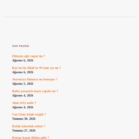
Sidebar
Son Yazılar
Efüzyon ağrı yapar mı ?
Ağustos 6, 2026
Kur’an’da Allah’ın 99 ismi var mı ?
Ağustos 6, 2026
Avusturya Almanca mı konuşur ?
Ağustos 5, 2026
Bahis parasıyla hayır yapılır mı ?
Ağustos 4, 2026
Altın AO2 nedir ?
Ağustos 4, 2026
Can Ozan kimle sevgili ?
Temmuz 30, 2026
Kulak kıkırdak neresi ?
Temmuz 27, 2026
Ketçap hangi dilden gelir ?