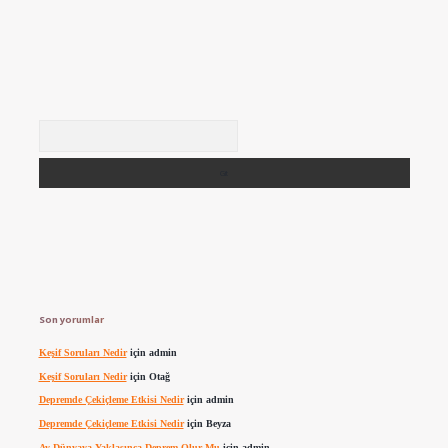
Arama
Son yorumlar
Keşif Soruları Nedir
için
admin
Keşif Soruları Nedir
için
Otağ
Depremde Çekiçleme Etkisi Nedir
için
admin
Depremde Çekiçleme Etkisi Nedir
için
Beyza
Ay Dünyaya Yaklaşınca Deprem Olur Mu
için
admin