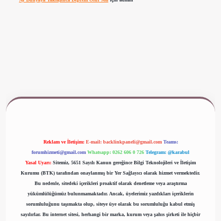
ş
www.betexper.xyz/
Reklam ve İletişim:
E-mail:
backlinkpaneli@gmail.com
Teams:
forumhizmeti@gmail.com
Whatsapp: 0262 606 0 726
Telegram: @karabul
Yasal Uyarı:
Sitemiz, 5651 Sayılı Kanun gereğince Bilgi Teknolojileri ve İletişim
Kurumu (BTK) tarafından onaylanmış bir Yer Sağlayıcı olarak hizmet vermektedir.
Bu nedenle, sitedeki içerikleri proaktif olarak denetleme veya araştırma
yükümlülüğümüz bulunmamaktadır. Ancak, üyelerimiz yazdıkları içeriklerin
sorumluluğunu taşımakta olup, siteye üye olarak bu sorumluluğu kabul etmiş
sayılırlar. Bu internet sitesi, herhangi bir marka, kurum veya şahıs şirketi ile hiçbir