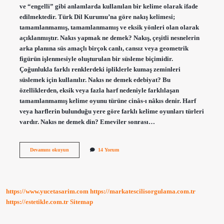
ve “engelli” gibi anlamlarda kullanılan bir kelime olarak ifade
edilmektedir. Türk Dil Kurumu’na göre nakış kelimesi;
tamamlanmamış, tamamlanmamış ve eksik yönleri olan olarak
açıklanmıştır. Nakıs yapmak ne demek? Nakış, çeşitli nesnelerin
arka planına süs amaçlı birçok canlı, cansız veya geometrik
figürün işlenmesiyle oluşturulan bir süsleme biçimidir.
Çoğunlukla farklı renklerdeki ipliklerle kumaş zeminleri
süslemek için kullanılır. Nakıs ne demek edebiyat? Bu
özelliklerden, eksik veya fazla harf nedeniyle farklılaşan
tamamlanmamış kelime oyunu türüne cinâs-ı nâkıs denir. Harf
veya harflerin bulunduğu yere göre farklı kelime oyunları türleri
vardır. Nakıs ne demek din? Emeviler sonrası…
Nakıs
Devamını okuyun
14 Yorum
Etmek
Ne
Demek
https://www.yucetasarim.com
https://markatescilisorgulama.com.tr
https://estetikle.com.tr
Sitemap