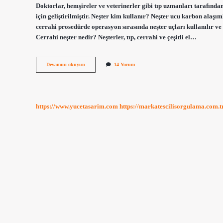
Doktorlar, hemşireler ve veterinerler gibi tıp uzmanları tarafından
için geliştirilmiştir. Neşter kim kullanır? Neşter ucu karbon alaşı
cerrahi prosedürde operasyon sırasında neşter uçları kullanılır ve b
Cerrahi neşter nedir? Neşterler, tıp, cerrahi ve çeşitli el…
Bistüri
Devamını okuyun
14 Yorum
Ve
Neşter
Aynı
Mı
https://www.yucetasarim.com
https://markatescilisorgulama.com.t