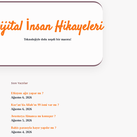
ijital İnsan Hikayeleri
Teknolojiyle dolu neşeli bir macera!
Sidebar
ilbet giriş
famecasino güncel giriş
ilbet yeni giriş
www.betexper.xyz/
Son Yazılar
Efüzyon ağrı yapar mı ?
Ağustos 6, 2026
Kur’an’da Allah’ın 99 ismi var mı ?
Ağustos 6, 2026
Avusturya Almanca mı konuşur ?
Ağustos 5, 2026
Bahis parasıyla hayır yapılır mı ?
Ağustos 4, 2026