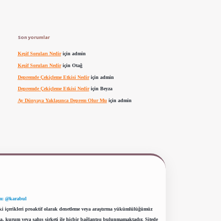
Son yorumlar
Keşif Soruları Nedir
için
admin
Keşif Soruları Nedir
için
Otağ
Depremde Çekiçleme Etkisi Nedir
için
admin
Depremde Çekiçleme Etkisi Nedir
için
Beyza
Ay Dünyaya Yaklaşınca Deprem Olur Mu
için
admin
m: @karabul
eki içerikleri proaktif olarak denetleme veya araştırma yükümlülüğümüz
a, kurum veya şahıs şirketi ile hiçbir bağlantısı bulunmamaktadır. Sitede