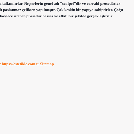
 kullanılırlar. Neşterlerin genel adı “scalpel”dir ve cerrahi prosedürler
mlı paslanmaz çelikten yapılmıştır. Çok keskin bir yapıya sahiptirler. Çoğu
öylece istenen prosedür hassas ve etkili bir şekilde gerçekleştirilir.
r
https://estetikle.com.tr
Sitemap