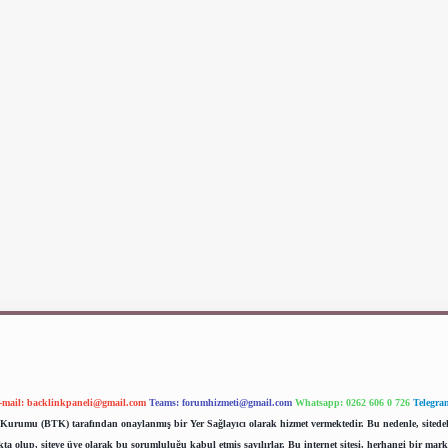
-mail:
backlinkpaneli@gmail.com
Teams:
forumhizmeti@gmail.com
Whatsapp: 0262 606 0 726
Telegra
im Kurumu (BTK) tarafından onaylanmış bir Yer Sağlayıcı olarak hizmet vermektedir. Bu nedenle, sited
 olup, siteye üye olarak bu sorumluluğu kabul etmiş sayılırlar. Bu internet sitesi, herhangi bir mark