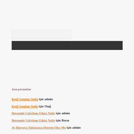
Arama
Son yorumlar
Keşif Soruları Nedir
için
admin
Keşif Soruları Nedir
için
Otağ
Depremde Çekiçleme Etkisi Nedir
için
admin
Depremde Çekiçleme Etkisi Nedir
için
Beyza
Ay Dünyaya Yaklaşınca Deprem Olur Mu
için
admin