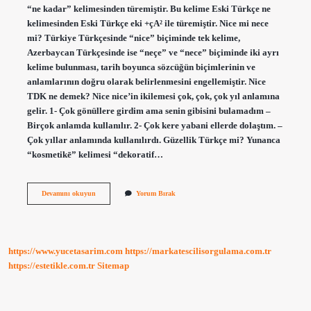
“ne kadar” kelimesinden türemiştir. Bu kelime Eski Türkçe ne
kelimesinden Eski Türkçe eki +çA² ile türemiştir. Nice mi nece
mi? Türkiye Türkçesinde “nice” biçiminde tek kelime,
Azerbaycan Türkçesinde ise “neçe” ve “nece” biçiminde iki ayrı
kelime bulunması, tarih boyunca sözcüğün biçimlerinin ve
anlamlarının doğru olarak belirlenmesini engellemiştir. Nice
TDK ne demek? Nice nice’in ikilemesi çok, çok, çok yıl anlamına
gelir. 1- Çok gönüllere girdim ama senin gibisini bulamadım –
Birçok anlamda kullanılır. 2- Çok kere yabani ellerde dolaştım. –
Çok yıllar anlamında kullanılırdı. Güzellik Türkçe mi? Yunanca
“kosmetikē” kelimesi “dekoratif…
Nice
Devamını okuyun
Yorum Bırak
Türkçe
Kökenli
Mi
https://www.yucetasarim.com
https://markatescilisorgulama.com.tr
https://estetikle.com.tr
Sitemap