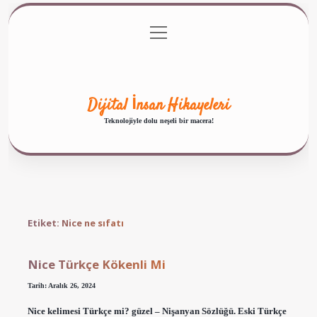
menüyü
Anasayfa
Gizlilik Politikası
Yasal Uyarı
aç
Hakkımızda
Dijital İnsan Hikayeleri
Teknolojiyle dolu neşeli bir macera!
Etiket:
Nice ne sıfatı
Nice Türkçe Kökenli Mi
Tarih: Aralık 26, 2024
Nice kelimesi Türkçe mi? güzel – Nişanyan Sözlüğü. Eski Türkçe