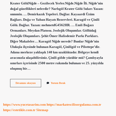
Krater GölüNiğde – Gezilecek Yerler.Niğde.Niğde İli. Niğde’nin
doğal güzellikleri nelerdir? Narlıgöl Krater Gölü Suları Yazan:
snmmin. … Demirkazık Tepeleri. Dağlar. Kayaardi Üzüm
Bağları. Doğa ve Yaban Hayatı Rezervleri. Karagöl ve Çinili
Gölü. Dağlar. Yazan: mehmetdG4562HR. … Emli Boğazı
Ormanları. Meydan Platosu. Jeolojik Oluşumlar. Göllüdağ
Jeolojik Oluşumları. Şehit Ömer Halisdemir Parkı Parkları.
Diğer Makaleler… Karagöl Niğde nerede? Bunlar Niğde’nin
Ulukışla ilçesinde bulunan Karagöl, Çiniligöl ve Pilottepe’dir.
Adana merkeze yaklaşık 140 km uzaklıktadır. Bölgeye kendi
aracınızla ulaşabilirsiniz. Çinili gölde yüzülür mü? Çamlıyayla
sınırları içerisinde 2500 metre rakımda bulunan ve 25. yüzyılda
oluşmuş bir…
Niğdede
Devamını okuyun
Yorum Bırak
Hangi
Göl
Var
https://www.yucetasarim.com
https://markatescilisorgulama.com.tr
https://estetikle.com.tr
Sitemap