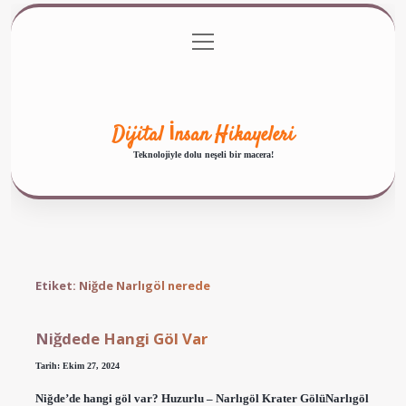
menüyü
Anasayfa
Gizlilik Politikası
Yasal Uyarı
aç
Hakkımızda
Dijital İnsan Hikayeleri
Teknolojiyle dolu neşeli bir macera!
Etiket:
Niğde Narlıgöl nerede
Niğdede Hangi Göl Var
Tarih: Ekim 27, 2024
Niğde’de hangi göl var? Huzurlu – Narlıgöl Krater GölüNarlıgöl