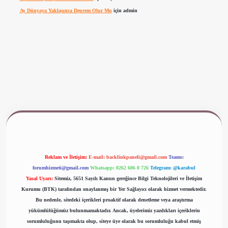
Ay Dünyaya Yaklaşınca Deprem Olur Mu
için
admin
ww.betexper.xyz/
Reklam ve İletişim:
E-mail:
backlinkpaneli@gmail.com
Teams:
forumhizmeti@gmail.com
Whatsapp: 0262 606 0 726
Telegram: @karabul
Yasal Uyarı:
Sitemiz, 5651 Sayılı Kanun gereğince Bilgi Teknolojileri ve İletişim
Kurumu (BTK) tarafından onaylanmış bir Yer Sağlayıcı olarak hizmet vermektedir.
Bu nedenle, sitedeki içerikleri proaktif olarak denetleme veya araştırma
yükümlülüğümüz bulunmamaktadır. Ancak, üyelerimiz yazdıkları içeriklerin
sorumluluğunu taşımakta olup, siteye üye olarak bu sorumluluğu kabul etmiş