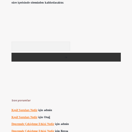
süre içerisinde sitemizden kaldırılacaktır.
Arama
Son yorumlar
Keşif Soruları Nedir
için
admin
Keşif Soruları Nedir
için
Otağ
Depremde Çekiçleme Etkisi Nedir
için
admin
Depremde Çekiçleme Etkisi Nedir
için
Beyza