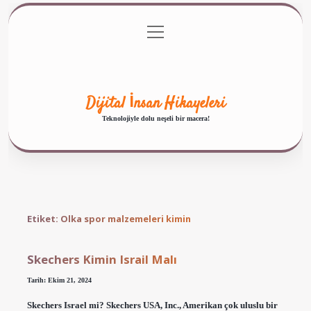
menüyü
Anasayfa
Gizlilik Politikası
Yasal Uyarı
aç
Hakkımızda
Dijital İnsan Hikayeleri
Teknolojiyle dolu neşeli bir macera!
Etiket:
Olka spor malzemeleri kimin
Skechers Kimin Israil Malı
Tarih: Ekim 21, 2024
Skechers Israel mi? Skechers USA, Inc., Amerikan çok uluslu bir