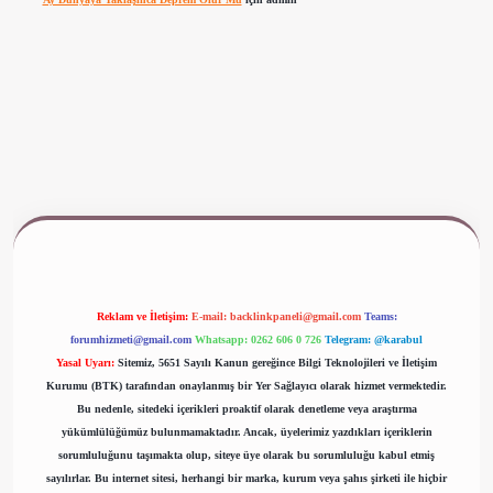
www.betexper.xyz/
Reklam ve İletişim:
E-mail:
backlinkpaneli@gmail.com
Teams:
forumhizmeti@gmail.com
Whatsapp: 0262 606 0 726
Telegram: @karabul
Yasal Uyarı:
Sitemiz, 5651 Sayılı Kanun gereğince Bilgi Teknolojileri ve İletişim
Kurumu (BTK) tarafından onaylanmış bir Yer Sağlayıcı olarak hizmet vermektedir.
Bu nedenle, sitedeki içerikleri proaktif olarak denetleme veya araştırma
yükümlülüğümüz bulunmamaktadır. Ancak, üyelerimiz yazdıkları içeriklerin
sorumluluğunu taşımakta olup, siteye üye olarak bu sorumluluğu kabul etmiş
sayılırlar. Bu internet sitesi, herhangi bir marka, kurum veya şahıs şirketi ile hiçbir