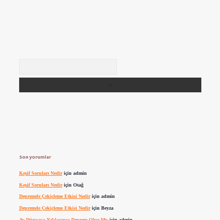
Arama
Son yorumlar
Keşif Soruları Nedir
için
admin
Keşif Soruları Nedir
için
Otağ
Depremde Çekiçleme Etkisi Nedir
için
admin
Depremde Çekiçleme Etkisi Nedir
için
Beyza
Ay Dünyaya Yaklaşınca Deprem Olur Mu
için
admin