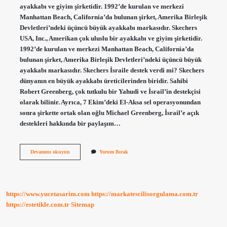
ayakkabı ve giyim şirketidir. 1992’de kurulan ve merkezi
Manhattan Beach, California’da bulunan şirket, Amerika Birleşik
Devletleri’ndeki üçüncü büyük ayakkabı markasıdır. Skechers
USA, Inc., Amerikan çok uluslu bir ayakkabı ve giyim şirketidir.
1992’de kurulan ve merkezi Manhattan Beach, California’da
bulunan şirket, Amerika Birleşik Devletleri’ndeki üçüncü büyük
ayakkabı markasıdır. Skechers İsraile destek verdi mi? Skechers
dünyanın en büyük ayakkabı üreticilerinden biridir. Sahibi
Robert Greenberg, çok tutkulu bir Yahudi ve İsrail’in destekçisi
olarak bilinir. Ayrıca, 7 Ekim’deki El-Aksa sel operasyonundan
sonra şirkette ortak olan oğlu Michael Greenberg, İsrail’e açık
destekleri hakkında bir paylaşım…
Skechers
Devamını okuyun
Yorum Bırak
Kimin
Israil
Malı
https://www.yucetasarim.com
https://markatescilisorgulama.com.tr
https://estetikle.com.tr
Sitemap