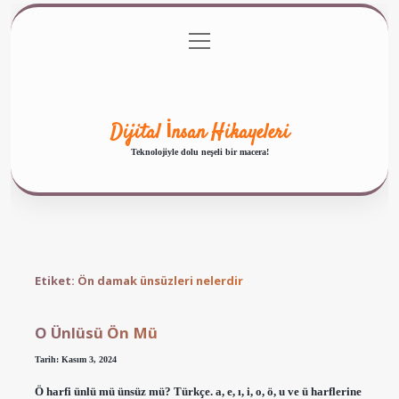
menüyü
Anasayfa
Gizlilik Politikası
Yasal Uyarı
aç
Hakkımızda
Dijital İnsan Hikayeleri
Teknolojiyle dolu neşeli bir macera!
Etiket:
Ön damak ünsüzleri nelerdir
O Ünlüsü Ön Mü
Tarih: Kasım 3, 2024
Ö harfi ünlü mü ünsüz mü? Türkçe. a, e, ı, i, o, ö, u ve ü harflerine