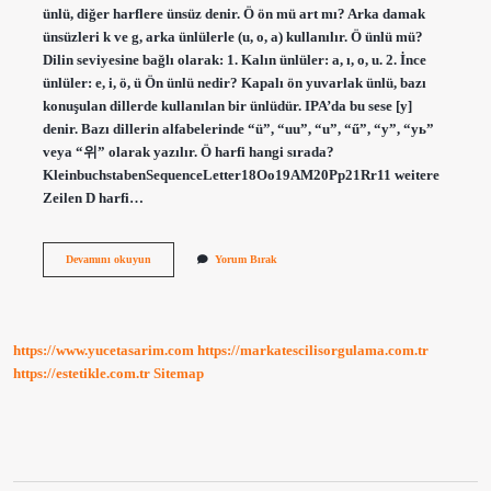
ünlü, diğer harflere ünsüz denir. Ö ön mü art mı? Arka damak
ünsüzleri k ve g, arka ünlülerle (u, o, a) kullanılır. Ö ünlü mü?
Dilin seviyesine bağlı olarak: 1. Kalın ünlüler: a, ı, o, u. 2. İnce
ünlüler: e, i, ö, ü Ön ünlü nedir? Kapalı ön yuvarlak ünlü, bazı
konuşulan dillerde kullanılan bir ünlüdür. IPA’da bu sese [y]
denir. Bazı dillerin alfabelerinde “ü”, “uu”, “u”, “ű”, “y”, “уь”
veya “위” olarak yazılır. Ö harfi hangi sırada?
KleinbuchstabenSequenceLetter18Oo19AM20Pp21Rr11 weitere
Zeilen D harfi…
O
Devamını okuyun
Yorum Bırak
Ünlüsü
Ön
Mü
https://www.yucetasarim.com
https://markatescilisorgulama.com.tr
https://estetikle.com.tr
Sitemap