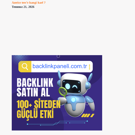
Azerice ters’e hangi harf ?
Temmuz 21, 2026