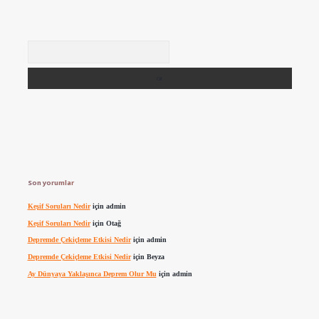
Arama
Son yorumlar
Keşif Soruları Nedir
için
admin
Keşif Soruları Nedir
için
Otağ
Depremde Çekiçleme Etkisi Nedir
için
admin
Depremde Çekiçleme Etkisi Nedir
için
Beyza
Ay Dünyaya Yaklaşınca Deprem Olur Mu
için
admin