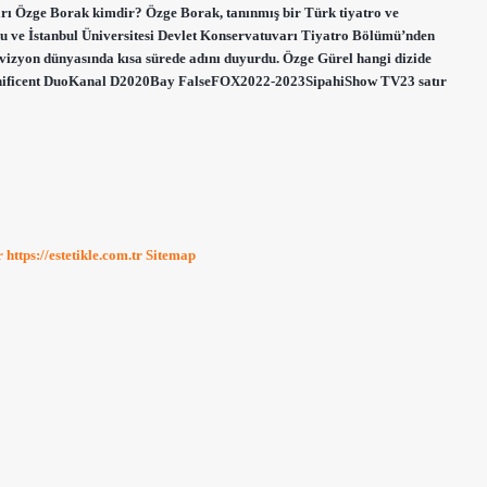
ları Özge Borak kimdir? Özge Borak, tanınmış bir Türk tiyatro ve
du ve İstanbul Üniversitesi Devlet Konservatuvarı Tiyatro Bölümü’nden
vizyon dünyasında kısa sürede adını duyurdu. Özge Gürel hangi dizide
ificent DuoKanal D2020Bay FalseFOX2022-2023SipahiShow TV23 satır
r
https://estetikle.com.tr
Sitemap