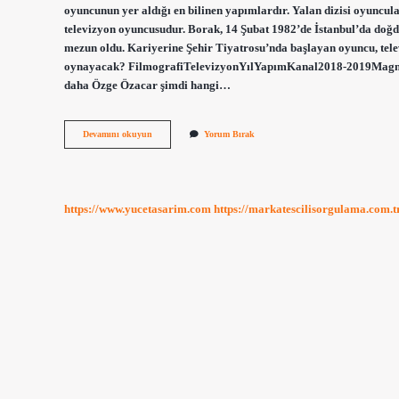
oyuncunun yer aldığı en bilinen yapımlardır. Yalan dizisi oyuncu
televizyon oyuncusudur. Borak, 14 Şubat 1982’de İstanbul’da doğ
mezun oldu. Kariyerine Şehir Tiyatrosu’nda başlayan oyuncu, tele
oynayacak? FilmografiTelevizyonYılYapımKanal2018-2019Magn
daha Özge Özacar şimdi hangi…
Özge
Devamını okuyun
Yorum Bırak
Borak
Hangi
Dizide
https://www.yucetasarim.com
https://markatescilisorgulama.com.t