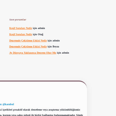
Son yorumlar
Keşif Soruları Nedir
için
admin
Keşif Soruları Nedir
için
Otağ
Depremde Çekiçleme Etkisi Nedir
için
admin
Depremde Çekiçleme Etkisi Nedir
için
Beyza
Ay Dünyaya Yaklaşınca Deprem Olur Mu
için
admin
m: @karabul
eki içerikleri proaktif olarak denetleme veya araştırma yükümlülüğümüz
a, kurum veya şahıs şirketi ile hiçbir bağlantısı bulunmamaktadır. Sitede