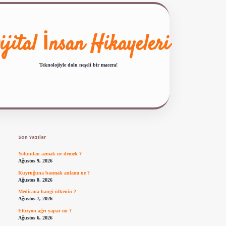
ijital İnsan Hikayeleri
Teknolojiyle dolu neşeli bir macera!
Sidebar
ilbet giriş
famecasino güncel giriş
ilbet yeni giriş
www.betexper.xyz/
Son Yazılar
Yolundan azmak ne demek ?
Ağustos 9, 2026
Kuyruğuna basmak anlamı ne ?
Ağustos 8, 2026
Medicana hangi ülkenin ?
Ağustos 7, 2026
Efüzyon ağrı yapar mı ?
Ağustos 6, 2026