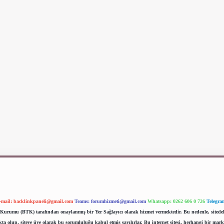
-mail:
backlinkpaneli@gmail.com
Teams:
forumhizmeti@gmail.com
Whatsapp: 0262 606 0 726
Telegra
im Kurumu (BTK) tarafından onaylanmış bir Yer Sağlayıcı olarak hizmet vermektedir. Bu nedenle, sited
 olup, siteye üye olarak bu sorumluluğu kabul etmiş sayılırlar. Bu internet sitesi, herhangi bir mark