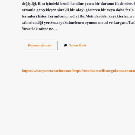
değiştiği, film içindeki kendi kendine yeten bir durumu ifade eder. 
ortamla gerçekleşen sürekli bir olayı gösteren bir veya daha fazla
terimleri listesiTerimKonu nedir?RolMetinlerdeki karakterlerin 
sahnelendiği yer.SenaryoSahnelenen oyunun metni ve kurgusu.Tasla
Yuvarlak sahne ne…
Çerçeve
Devamını okuyun
Yorum Bırak
Sahne
Ne
Demek
https://www.yucetasarim.com
https://markatescilisorgulama.com.t