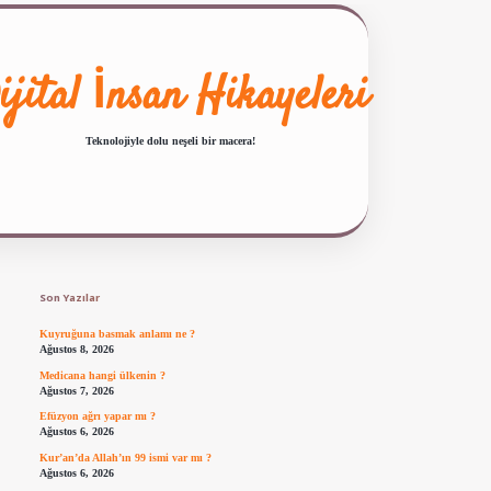
ijital İnsan Hikayeleri
Teknolojiyle dolu neşeli bir macera!
Sidebar
ilbet giriş
famecasino güncel giriş
ilbet yeni giriş
www.betexper.xyz/
Son Yazılar
Kuyruğuna basmak anlamı ne ?
Ağustos 8, 2026
Medicana hangi ülkenin ?
Ağustos 7, 2026
Efüzyon ağrı yapar mı ?
Ağustos 6, 2026
Kur’an’da Allah’ın 99 ismi var mı ?
Ağustos 6, 2026