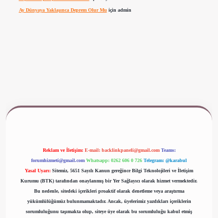
Ay Dünyaya Yaklaşınca Deprem Olur Mu
için
admin
www.betexper.xyz/
Reklam ve İletişim:
E-mail:
backlinkpaneli@gmail.com
Teams:
forumhizmeti@gmail.com
Whatsapp: 0262 606 0 726
Telegram: @karabul
Yasal Uyarı:
Sitemiz, 5651 Sayılı Kanun gereğince Bilgi Teknolojileri ve İletişim
Kurumu (BTK) tarafından onaylanmış bir Yer Sağlayıcı olarak hizmet vermektedir.
Bu nedenle, sitedeki içerikleri proaktif olarak denetleme veya araştırma
yükümlülüğümüz bulunmamaktadır. Ancak, üyelerimiz yazdıkları içeriklerin
sorumluluğunu taşımakta olup, siteye üye olarak bu sorumluluğu kabul etmiş