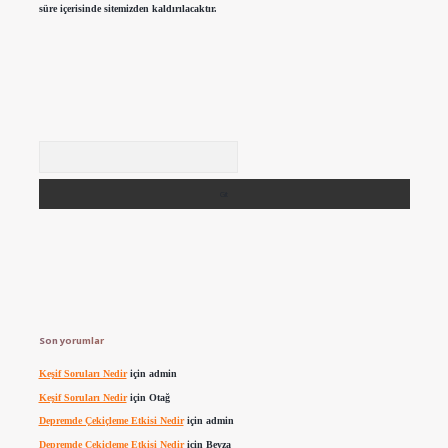
süre içerisinde sitemizden kaldırılacaktır.
Arama
Son yorumlar
Keşif Soruları Nedir
için
admin
Keşif Soruları Nedir
için
Otağ
Depremde Çekiçleme Etkisi Nedir
için
admin
Depremde Çekiçleme Etkisi Nedir
için
Beyza