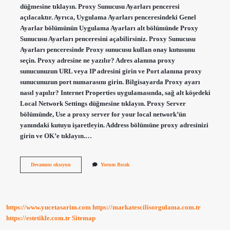
düğmesine tıklayın. Proxy Sunucusu Ayarları penceresi
açılacaktır. Ayrıca, Uygulama Ayarları penceresindeki Genel
Ayarlar bölümünün Uygulama Ayarları alt bölümünde Proxy
Sunucusu Ayarları penceresini açabilirsiniz. Proxy Sunucusu
Ayarları penceresinde Proxy sunucusu kullan onay kutusunu
seçin. Proxy adresine ne yazılır? Adres alanına proxy
sunucunuzun URL veya IP adresini girin ve Port alanına proxy
sunucunuzun port numarasını girin. Bilgisayarda Proxy ayarı
nasıl yapılır? Internet Properties uygulamasında, sağ alt köşedeki
Local Network Settings düğmesine tıklayın. Proxy Server
bölümünde, Use a proxy server for your local network’ün
yanındaki kutuyu işaretleyin. Address bölümüne proxy adresinizi
girin ve OK’e tıklayın.…
Proxy
Devamını okuyun
Yorum Bırak
Sunucusu
Nasıl
Kurulur
https://www.yucetasarim.com
https://markatescilisorgulama.com.tr
https://estetikle.com.tr
Sitemap