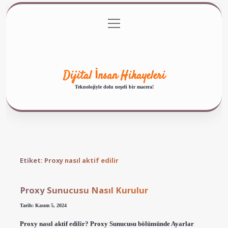
menüyü
Anasayfa
Gizlilik Politikası
Yasal Uyarı
aç
Hakkımızda
Dijital İnsan Hikayeleri
Teknolojiyle dolu neşeli bir macera!
Etiket:
Proxy nasıl aktif edilir
Proxy Sunucusu Nasıl Kurulur
Tarih: Kasım 5, 2024
Proxy nasıl aktif edilir? Proxy Sunucusu bölümünde Ayarlar