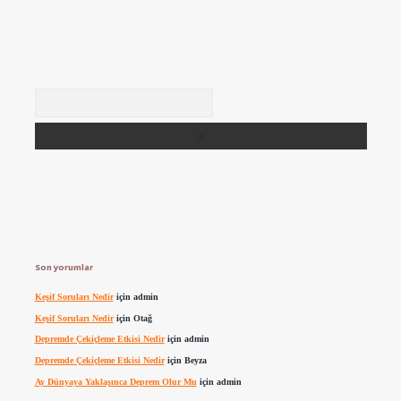
Arama
Son yorumlar
Keşif Soruları Nedir
için
admin
Keşif Soruları Nedir
için
Otağ
Depremde Çekiçleme Etkisi Nedir
için
admin
Depremde Çekiçleme Etkisi Nedir
için
Beyza
Ay Dünyaya Yaklaşınca Deprem Olur Mu
için
admin