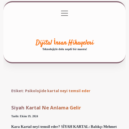
menüyü
Anasayfa
Gizlilik Politikası
Yasal Uyarı
aç
Hakkımızda
Dijital İnsan Hikayeleri
Teknolojiyle dolu neşeli bir macera!
Etiket:
Psikolojide kartal neyi temsil eder
Siyah Kartal Ne Anlama Gelir
Tarih: Ekim 19, 2024
Kara Kartal neyi temsil eder? SİYAH KARTAL: Balıkçı Mehmet