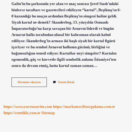
Galin’in bu şarkısında yer alan ve maç sonrası Şeref Stadı’ndaki
binlerce taraftarı ve gazetecileri etkileyen “kartal”, Beşiktaş’ın 6-
0 kazandığı bu maçın ardından Beşiktaş’ın simgesi haline geldi.
Siyah kartal ne demek? Skanderbeg, 15. yüzyılda Osmanlı
İmparatorluğu’na karşı savaşan bir Arnavut liderdi ve bugün
Arnavut halkı tarafından ulusal bir kahraman olarak kabul
ediliyor. Skanderbeg’in arması iki başlı siyah bir kartal figürü
içeriyor ve bu sembol Arnavut halkının gücünü, birliğini ve
bağımsızlığını temsil ediyor. Kartallar neyi simgeler? Kartalın
egemenlik, güç ve kuvvetle ilgili sembolik anlamı İslamiyet’ten
sonra da devam etmiş, hatta kartal zaman zaman…
Siyah
Devamını okuyun
Yorum Bırak
Kartal
Ne
Anlama
Gelir
https://www.yucetasarim.com
https://markatescilisorgulama.com.tr
https://estetikle.com.tr
Sitemap