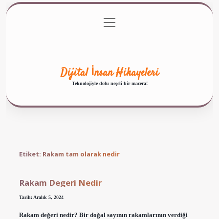
menüyü
Anasayfa
Gizlilik Politikası
Yasal Uyarı
aç
Hakkımızda
Dijital İnsan Hikayeleri
Teknolojiyle dolu neşeli bir macera!
Etiket:
Rakam tam olarak nedir
Rakam Degeri Nedir
Tarih: Aralık 5, 2024
Rakam değeri nedir? Bir doğal sayının rakamlarının verdiği