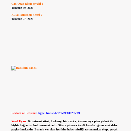
Can Ozan kimle sevgili ?
Temmuz 30, 2026
Kulak kıkırdak neresi ?
Temmuz 27, 2026
Reklam ve İletişim:
Skype: live:.cid.575569c608265c69
Yasal Uyarı:
Bu internet sitesi, herhangi bir marka, kurum veya şahıs şirketi ile
hiçbir bağlantısı bulunmamaktadır. Sitede yalnızca kendi hazırladığımız makaleler
paylaşılmaktadır. Burada yer alan içerikler haber niteliği taşımamakta olup, gerçek