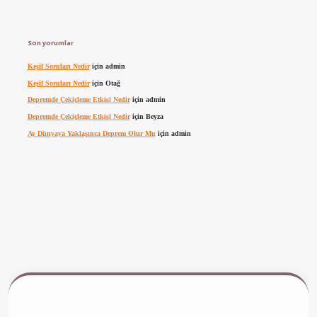
Son yorumlar
Keşif Soruları Nedir
için
admin
Keşif Soruları Nedir
için
Otağ
Depremde Çekiçleme Etkisi Nedir
için
admin
Depremde Çekiçleme Etkisi Nedir
için
Beyza
Ay Dünyaya Yaklaşınca Deprem Olur Mu
için
admin
w.betexper.xyz/