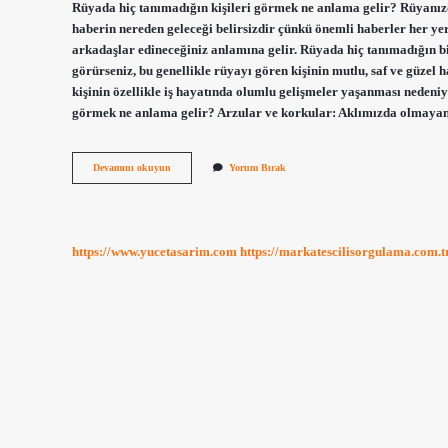
Rüyada hiç tanımadığın kişileri görmek ne anlama gelir? Rüyanızd
haberin nereden geleceği belirsizdir çünkü önemli haberler her ye
arkadaşlar edineceğiniz anlamına gelir. Rüyada hiç tanımadığın 
görürseniz, bu genellikle rüyayı gören kişinin mutlu, saf ve güzel
kişinin özellikle iş hayatında olumlu gelişmeler yaşanması nedeniy
görmek ne anlama gelir? Arzular ve korkular: Aklımızda olmayan
Rüyada
Devamını okuyun
Yorum Bırak
Hiç
Tanımadığın
Birini
Görmek
Ne
https://www.yucetasarim.com
https://markatescilisorgulama.com.t
Anlama
Gelir