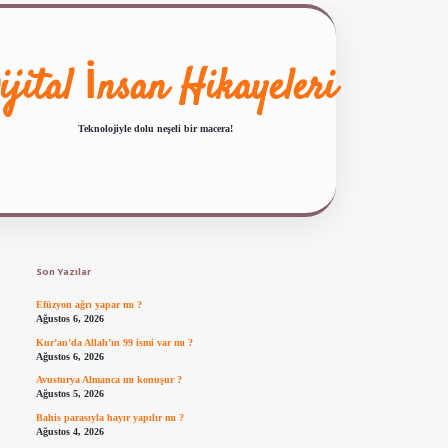
ijital İnsan Hikayeleri
Teknolojiyle dolu neşeli bir macera!
Sidebar
ilbet giriş
famecasino güncel giriş
ilbet yeni giriş
www.betexper.xyz/
Son Yazılar
Efüzyon ağrı yapar mı ?
Ağustos 6, 2026
Kur’an’da Allah’ın 99 ismi var mı ?
Ağustos 6, 2026
Avusturya Almanca mı konuşur ?
Ağustos 5, 2026
Bahis parasıyla hayır yapılır mı ?
Ağustos 4, 2026