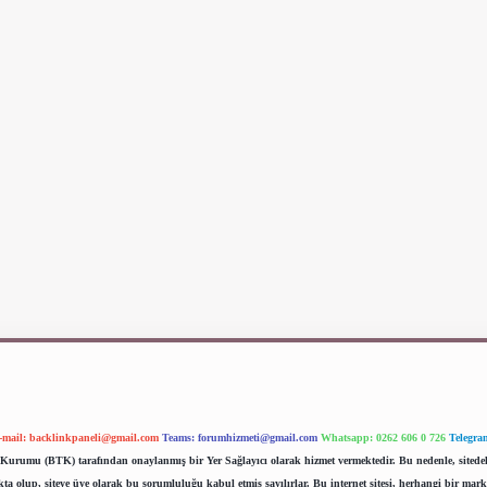
-mail:
backlinkpaneli@gmail.com
Teams:
forumhizmeti@gmail.com
Whatsapp: 0262 606 0 726
Telegra
im Kurumu (BTK) tarafından onaylanmış bir Yer Sağlayıcı olarak hizmet vermektedir. Bu nedenle, sited
 olup, siteye üye olarak bu sorumluluğu kabul etmiş sayılırlar. Bu internet sitesi, herhangi bir mark