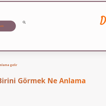
D
ızda
nlama gelir
Birini Görmek Ne Anlama