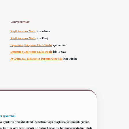
Son yorumlar
Keşif Soruları Nedir
için
admin
Keşif Soruları Nedir
için
Otağ
Depremde Çekiçleme Etkisi Nedir
için
admin
Depremde Çekiçleme Etkisi Nedir
için
Beyza
Ay Dünyaya Yaklaşınca Deprem Olur Mu
için
admin
m: @karabul
eki içerikleri proaktif olarak denetleme veya araştırma yükümlülüğümüz
a, kurum veya şahıs şirketi ile hiçbir bağlantısı bulunmamaktadır. Sitede