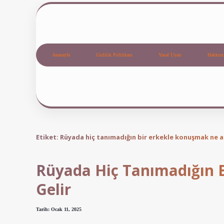
Anasayfa
Gizlilik Politikası
Yasal Uyarı
Hakkım
Etiket:
Rüyada hiç tanımadığın bir erkekle konuşmak ne a
Rüyada Hiç Tanımadığın 
Gelir
Tarih: Ocak 11, 2025