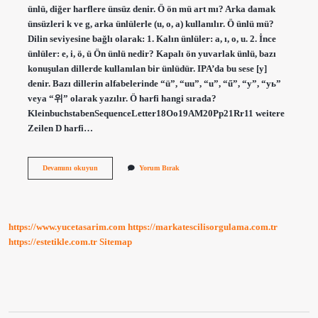
ünlü, diğer harflere ünsüz denir. Ö ön mü art mı? Arka damak
ünsüzleri k ve g, arka ünlülerle (u, o, a) kullanılır. Ö ünlü mü?
Dilin seviyesine bağlı olarak: 1. Kalın ünlüler: a, ı, o, u. 2. İnce
ünlüler: e, i, ö, ü Ön ünlü nedir? Kapalı ön yuvarlak ünlü, bazı
konuşulan dillerde kullanılan bir ünlüdür. IPA’da bu sese [y]
denir. Bazı dillerin alfabelerinde “ü”, “uu”, “u”, “ű”, “y”, “уь”
veya “위” olarak yazılır. Ö harfi hangi sırada?
KleinbuchstabenSequenceLetter18Oo19AM20Pp21Rr11 weitere
Zeilen D harfi…
O
Devamını okuyun
Yorum Bırak
Ünlüsü
Ön
Mü
https://www.yucetasarim.com
https://markatescilisorgulama.com.tr
https://estetikle.com.tr
Sitemap