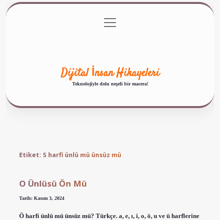
menüyü
Anasayfa
Gizlilik Politikası
Yasal Uyarı
aç
Hakkımızda
Dijital İnsan Hikayeleri
Teknolojiyle dolu neşeli bir macera!
Etiket:
S harfi ünlü mü ünsüz mü
O Ünlüsü Ön Mü
Tarih: Kasım 3, 2024
Ö harfi ünlü mü ünsüz mü? Türkçe. a, e, ı, i, o, ö, u ve ü harflerine