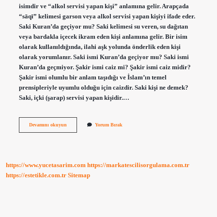
isimdir ve “alkol servisi yapan kişi” anlamına gelir. Arapçada
“sāqī” kelimesi garson veya alkol servisi yapan kişiyi ifade eder.
Saki Kuran’da geçiyor mu? Saki kelimesi su veren, su dağıtan
veya bardakla içecek ikram eden kişi anlamına gelir. Bir isim
olarak kullanıldığında, ilahi aşk yolunda önderlik eden kişi
olarak yorumlanır. Saki ismi Kuran’da geçiyor mu? Saki ismi
Kuran’da geçmiyor. Şakir ismi caiz mi? Şakir ismi caiz midir?
Şakir ismi olumlu bir anlam taşıdığı ve İslam’ın temel
prensipleriyle uyumlu olduğu için caizdir. Saki kişi ne demek?
Saki, içki (şarap) servisi yapan kişidir.…
Saki
Devamını okuyun
Yorum Bırak
Ismi
Kuranda
Geçiyor
Mu
https://www.yucetasarim.com
https://markatescilisorgulama.com.tr
https://estetikle.com.tr
Sitemap