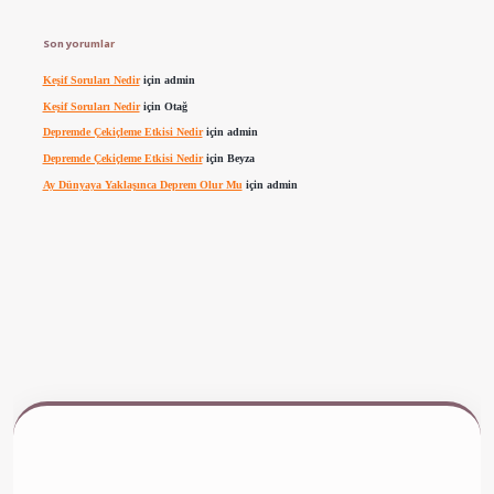
Son yorumlar
Keşif Soruları Nedir
için
admin
Keşif Soruları Nedir
için
Otağ
Depremde Çekiçleme Etkisi Nedir
için
admin
Depremde Çekiçleme Etkisi Nedir
için
Beyza
Ay Dünyaya Yaklaşınca Deprem Olur Mu
için
admin
w.betexper.xyz/