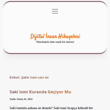
menüyü
Anasayfa
Gizlilik Politikası
Yasal Uyarı
aç
Hakkımızda
Dijital İnsan Hikayeleri
Teknolojiyle dolu neşeli bir macera!
Etiket:
Şakir ismi caiz mi
Saki Ismi Kuranda Geçiyor Mu
Tarih: Ekim 26, 2024
Saki isminin anlamı ne demek? Saki ismi Arapça kökenli bir