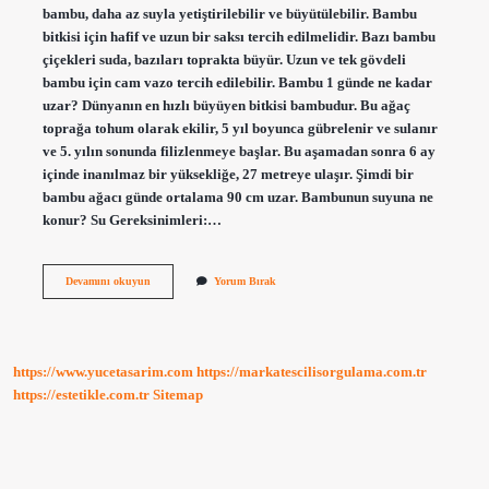
bambu, daha az suyla yetiştirilebilir ve büyütülebilir. Bambu
bitkisi için hafif ve uzun bir saksı tercih edilmelidir. Bazı bambu
çiçekleri suda, bazıları toprakta büyür. Uzun ve tek gövdeli
bambu için cam vazo tercih edilebilir. Bambu 1 günde ne kadar
uzar? Dünyanın en hızlı büyüyen bitkisi bambudur. Bu ağaç
toprağa tohum olarak ekilir, 5 yıl boyunca gübrelenir ve sulanır
ve 5. yılın sonunda filizlenmeye başlar. Bu aşamadan sonra 6 ay
içinde inanılmaz bir yüksekliğe, 27 metreye ulaşır. Şimdi bir
bambu ağacı günde ortalama 90 cm uzar. Bambunun suyuna ne
konur? Su Gereksinimleri:…
Bambu
Devamını okuyun
Yorum Bırak
Nasıl
Hızlı
Büyür
https://www.yucetasarim.com
https://markatescilisorgulama.com.tr
https://estetikle.com.tr
Sitemap