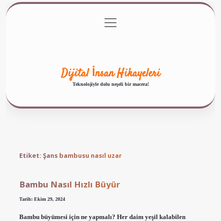
menüyü
Anasayfa
Gizlilik Politikası
Yasal Uyarı
aç
Hakkımızda
Dijital İnsan Hikayeleri
Teknolojiyle dolu neşeli bir macera!
Etiket:
Şans bambusu nasıl uzar
Bambu Nasıl Hızlı Büyür
Tarih: Ekim 29, 2024
Bambu büyümesi için ne yapmalı? Her daim yeşil kalabilen