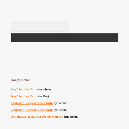
Arama
Son yorumlar
Keşif Soruları Nedir
için
admin
Keşif Soruları Nedir
için
Otağ
Depremde Çekiçleme Etkisi Nedir
için
admin
Depremde Çekiçleme Etkisi Nedir
için
Beyza
Ay Dünyaya Yaklaşınca Deprem Olur Mu
için
admin