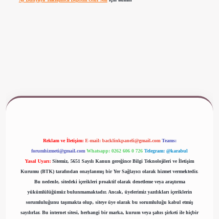
www.betexper.xyz/
Reklam ve İletişim:
E-mail:
backlinkpaneli@gmail.com
Teams:
forumhizmeti@gmail.com
Whatsapp: 0262 606 0 726
Telegram: @karabul
Yasal Uyarı:
Sitemiz, 5651 Sayılı Kanun gereğince Bilgi Teknolojileri ve İletişim
Kurumu (BTK) tarafından onaylanmış bir Yer Sağlayıcı olarak hizmet vermektedir.
Bu nedenle, sitedeki içerikleri proaktif olarak denetleme veya araştırma
yükümlülüğümüz bulunmamaktadır. Ancak, üyelerimiz yazdıkları içeriklerin
sorumluluğunu taşımakta olup, siteye üye olarak bu sorumluluğu kabul etmiş
sayılırlar. Bu internet sitesi, herhangi bir marka, kurum veya şahıs şirketi ile hiçbir