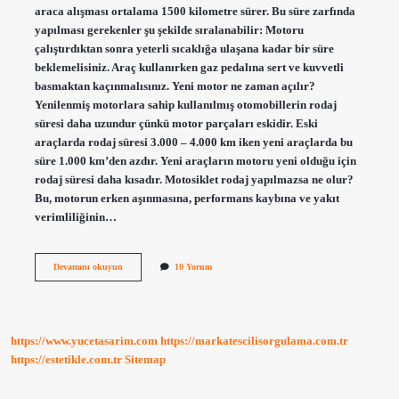
araca alışması ortalama 1500 kilometre sürer. Bu süre zarfında
yapılması gerekenler şu şekilde sıralanabilir: Motoru
çalıştırdıktan sonra yeterli sıcaklığa ulaşana kadar bir süre
beklemelisiniz. Araç kullanırken gaz pedalına sert ve kuvvetli
basmaktan kaçınmalısınız. Yeni motor ne zaman açılır?
Yenilenmiş motorlara sahip kullanılmış otomobillerin rodaj
süresi daha uzundur çünkü motor parçaları eskidir. Eski
araçlarda rodaj süresi 3.000 – 4.000 km iken yeni araçlarda bu
süre 1.000 km’den azdır. Yeni araçların motoru yeni olduğu için
rodaj süresi daha kısadır. Motosiklet rodaj yapılmazsa ne olur?
Bu, motorun erken aşınmasına, performans kaybına ve yakıt
verimliliğinin…
Motosiklet
Devamını okuyun
10 Yorum
Kaç
Kilometrede
Açılır
https://www.yucetasarim.com
https://markatescilisorgulama.com.tr
https://estetikle.com.tr
Sitemap