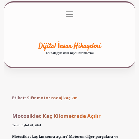
menüyü
Anasayfa
Gizlilik Politikası
Yasal Uyarı
aç
Hakkımızda
Dijital İnsan Hikayeleri
Teknolojiyle dolu neşeli bir macera!
Etiket:
Sıfır motor rodaj kaç km
Motosiklet Kaç Kilometrede Açılır
Tarih: Eylül 20, 2024
Motosiklet kaç km sonra açılır? Motorun diğer parçalara ve