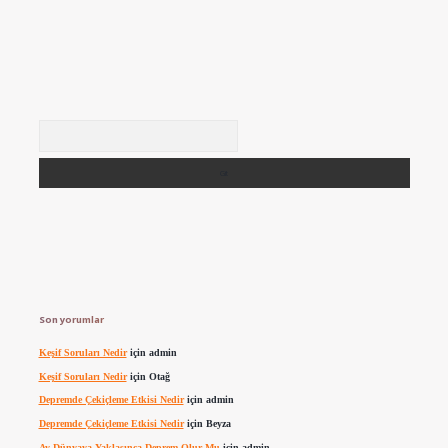
Arama
Son yorumlar
Keşif Soruları Nedir
için
admin
Keşif Soruları Nedir
için
Otağ
Depremde Çekiçleme Etkisi Nedir
için
admin
Depremde Çekiçleme Etkisi Nedir
için
Beyza
Ay Dünyaya Yaklaşınca Deprem Olur Mu
için
admin