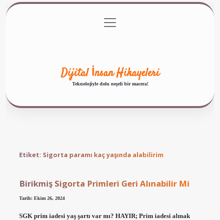
menüyü
Anasayfa
Gizlilik Politikası
Yasal Uyarı
aç
Hakkımızda
Dijital İnsan Hikayeleri
Teknolojiyle dolu neşeli bir macera!
Etiket:
Sigorta paramı kaç yaşında alabilirim
Birikmiş Sigorta Primleri Geri Alınabilir Mi
Tarih: Ekim 26, 2024
SGK prim iadesi yaş şartı var mı? HAYIR; Prim iadesi almak