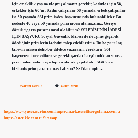
için emeklilik yaşına ulaşmış olmanız gerekir; kadınlar için 58,
erkekler için 60’tır. Kadın çalışanlar 58 yaşında, erkek çalışanlar
ise 60 yaşında SSI prim iadesi başvurusunda bulunabilirler. Bu
nedenle 40 veya 50 yaşında prim iadesi alamazsınız. Geriye
dönük sigorta paramı nasıl alabilirim? SSI PRİMİNİN İADESİ
İÇİN BAŞVURU Sosyal Güvenlik İdaresi ile iletişime geçerek
ödediğiniz primlerin iadesini talep edebilirsiniz. Bu başvurular,
bireyin şahsen gelip bir dilekçe yazmasını gerektirir. SSI
başvuruyu inceledikten ve gerekli şartlar karşılandıktan sonra,
prim iadesi nakit veya toptan olarak yapılabilir. SGK’dan
birikmiş prim parasını nasıl alırım? SSI’dan toplu…
Birikmiş
Devamını okuyun
Yorum Bırak
Sigorta
Primleri
Geri
Alınabilir
Mi
https://www.yucetasarim.com
https://markatescilisorgulama.com.tr
https://estetikle.com.tr
Sitemap