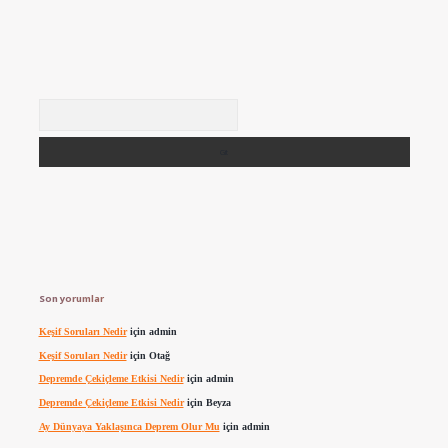
Arama
Son yorumlar
Keşif Soruları Nedir
için
admin
Keşif Soruları Nedir
için
Otağ
Depremde Çekiçleme Etkisi Nedir
için
admin
Depremde Çekiçleme Etkisi Nedir
için
Beyza
Ay Dünyaya Yaklaşınca Deprem Olur Mu
için
admin