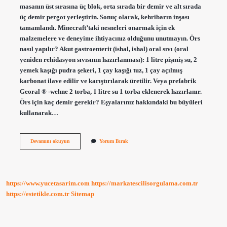
masanın üst sırasına üç blok, orta sırada bir demir ve alt sırada
üç demir pergot yerleştirin. Sonuç olarak, kehribarın inşası
tamamlandı. Minecraft’taki nesneleri onarmak için ek
malzemelere ve deneyime ihtiyacınız olduğunu unutmayın. Örs
nasıl yapılır? Akut gastroenterit (ishal, ishal) oral sıvı (oral
yeniden rehidasyon sıvısının hazırlanması): 1 litre pişmiş su, 2
yemek kaşığı pudra şekeri, 1 çay kaşığı tuz, 1 çay açılmış
karbonat ilave edilir ve karıştırılarak üretilir. Veya prefabrik
Georal ® -wehne 2 torba, 1 litre su 1 torba eklenerek hazırlanır.
Örs için kaç demir gerekir? Eşyalarınız hakkındaki bu büyüleri
kullanarak…
Mc
Devamını okuyun
Yorum Bırak
Örs
Nasıl
Yapılır
https://www.yucetasarim.com
https://markatescilisorgulama.com.tr
https://estetikle.com.tr
Sitemap