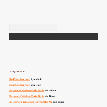
Arama
Son yorumlar
Keşif Soruları Nedir
için
admin
Keşif Soruları Nedir
için
Otağ
Depremde Çekiçleme Etkisi Nedir
için
admin
Depremde Çekiçleme Etkisi Nedir
için
Beyza
Ay Dünyaya Yaklaşınca Deprem Olur Mu
için
admin