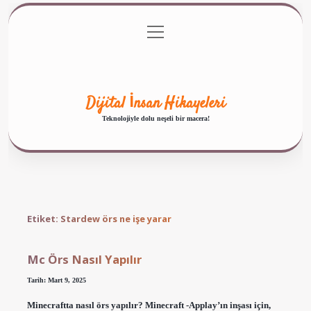
menüyü
Anasayfa
Gizlilik Politikası
Yasal Uyarı
aç
Hakkımızda
Dijital İnsan Hikayeleri
Teknolojiyle dolu neşeli bir macera!
Etiket:
Stardew örs ne işe yarar
Mc Örs Nasıl Yapılır
Tarih: Mart 9, 2025
Minecraftta nasıl örs yapılır? Minecraft -Applay’ın inşası için,