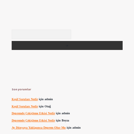
Arama
Son yorumlar
Keşif Soruları Nedir
için
admin
Keşif Soruları Nedir
için
Otağ
Depremde Çekiçleme Etkisi Nedir
için
admin
Depremde Çekiçleme Etkisi Nedir
için
Beyza
Ay Dünyaya Yaklaşınca Deprem Olur Mu
için
admin