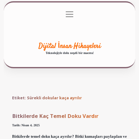
menüyü
Anasayfa
Gizlilik Politikası
Yasal Uyarı
aç
Hakkımızda
Dijital İnsan Hikayeleri
Teknolojiyle dolu neşeli bir macera!
Etiket:
Sürekli dokular kaça ayrılır
Bitkilerde Kaç Temel Doku Vardır
Tarih: Nisan 4, 2025
Bitkilerde temel doku kaça ayrılır? Bitki kumaşları paylaşılan ve