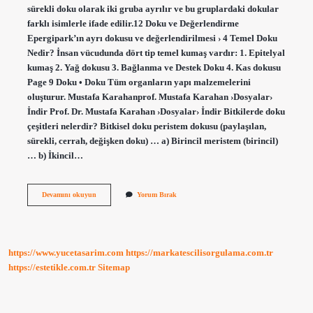
sürekli doku olarak iki gruba ayrılır ve bu gruplardaki dokular
farklı isimlerle ifade edilir.12 Doku ve Değerlendirme
Epergipark’ın ayrı dokusu ve değerlendirilmesi › 4 Temel Doku
Nedir? İnsan vücudunda dört tip temel kumaş vardır: 1. Epitelyal
kumaş 2. Yağ dokusu 3. Bağlanma ve Destek Doku 4. Kas dokusu
Page 9 Doku • Doku Tüm organların yapı malzemelerini
oluşturur. Mustafa Karahanprof. Mustafa Karahan ›Dosyalar›
İndir Prof. Dr. Mustafa Karahan ›Dosyalar› İndir Bitkilerde doku
çeşitleri nelerdir? Bitkisel doku peristem dokusu (paylaşılan,
sürekli, cerrah, değişken doku) … a) Birincil meristem (birincil)
… b) İkincil…
Bitkilerde
Devamını okuyun
Yorum Bırak
Kaç
Temel
Doku
Vardır
https://www.yucetasarim.com
https://markatescilisorgulama.com.tr
https://estetikle.com.tr
Sitemap