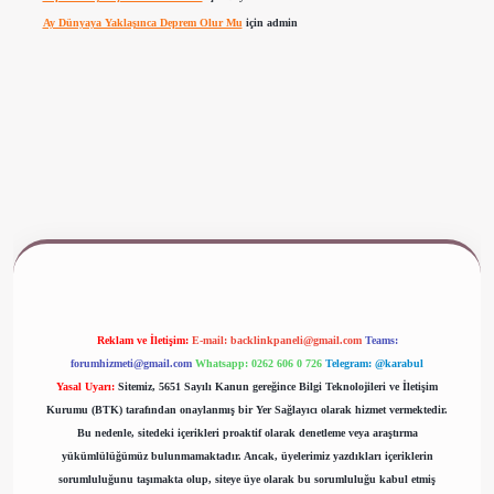
Ay Dünyaya Yaklaşınca Deprem Olur Mu
için
admin
www.betexper.xyz/
Reklam ve İletişim:
E-mail:
backlinkpaneli@gmail.com
Teams:
forumhizmeti@gmail.com
Whatsapp: 0262 606 0 726
Telegram: @karabul
Yasal Uyarı:
Sitemiz, 5651 Sayılı Kanun gereğince Bilgi Teknolojileri ve İletişim
Kurumu (BTK) tarafından onaylanmış bir Yer Sağlayıcı olarak hizmet vermektedir.
Bu nedenle, sitedeki içerikleri proaktif olarak denetleme veya araştırma
yükümlülüğümüz bulunmamaktadır. Ancak, üyelerimiz yazdıkları içeriklerin
sorumluluğunu taşımakta olup, siteye üye olarak bu sorumluluğu kabul etmiş