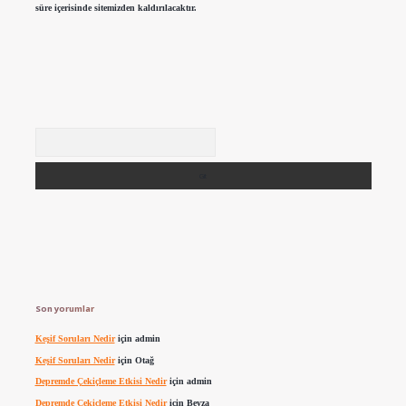
süre içerisinde sitemizden kaldırılacaktır.
Arama
Son yorumlar
Keşif Soruları Nedir
için
admin
Keşif Soruları Nedir
için
Otağ
Depremde Çekiçleme Etkisi Nedir
için
admin
Depremde Çekiçleme Etkisi Nedir
için
Beyza