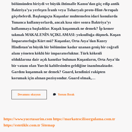
bölümünden biriydi ve büyük ihtimalle Kansu’dan göç edip antik
Baktriya’ya yerleşen İranlı veya Toharyalı proto-Hint-Avrupalı ​​
göçebelerdi. Başlangıçta Kuşanlar muhtemelen idari konularda
Yunanca kullanıyorlardı, ancak kısa süre sonra Baktriya’yı
kullanmaya başladılar. Kuşak kuşanmak ne demek? İp kemer
takmak MAKALENİN AÇIKLAMASI: yoksulluğa düşmek. Kuşan
İmparatorluğu Kürt mü? Kuşanlar, Orta Asya’dan Kuzey
Hindistan’ın büyük bir bölümüne kadar uzanan geniş bir coğrafi
alanı yöneten köklü bir imparatorluktur. Türk kökenli
olduklarına dair açık kanıtlar bulunan Kuşanların, Orta Asya’da
bir vatanı olan Yuechi kabilesinden geldiğine inanılmaktadır.
Gardını kuşanmak ne demek? Guard, kendinizi rakipten
korumak için alınan pozisyondur. Guard olmak,…
Kuşan
Devamını okuyun
Yorum Bırak
Ne
Anlama
Gelir
https://www.yucetasarim.com
https://markatescilisorgulama.com.tr
https://estetikle.com.tr
Sitemap