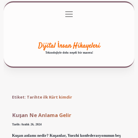
menüyü
Anasayfa
Gizlilik Politikası
Yasal Uyarı
aç
Hakkımızda
Dijital İnsan Hikayeleri
Teknolojiyle dolu neşeli bir macera!
Etiket:
Tarihte ilk Kürt kimdir
Kuşan Ne Anlama Gelir
Tarih: Aralık 26, 2024
Kuşan anlamı nedir? Kuşanlar, Yuezhi konfederasyonunun beş