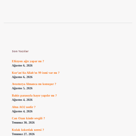
Sidebar
Son Yazılar
Efüzyon ağrı yapar mı ?
Ağustos 6, 2026
Kur’an’da Allah’ın 99 ismi var mı ?
Ağustos 6, 2026
Avusturya Almanca mı konuşur ?
Ağustos 5, 2026
Bahis parasıyla hayır yapılır mı ?
Ağustos 4, 2026
Altın AO2 nedir ?
Ağustos 4, 2026
Can Ozan kimle sevgili ?
Temmuz 30, 2026
Kulak kıkırdak neresi ?
Temmuz 27, 2026