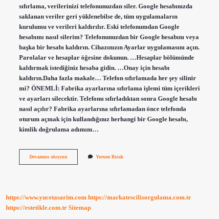
sıfırlama, verilerinizi telefonunuzdan siler. Google hesabınızda
saklanan veriler geri yüklenebilse de, tüm uygulamaların
kurulumu ve verileri kaldırılır. Eski telefonumdan Google
hesabımı nasıl silerim? Telefonunuzdan bir Google hesabını veya
başka bir hesabı kaldırın. Cihazınızın Ayarlar uygulamasını açın.
Parolalar ve hesaplar öğesine dokunun. …Hesaplar bölümünde
kaldırmak istediğiniz hesaba gidin. …Onay için hesabı
kaldırın.Daha fazla makale… Telefon sıfırlamada her şey silinir
mi? ÖNEMLİ: Fabrika ayarlarına sıfırlama işlemi tüm içerikleri
ve ayarları silecektir. Telefonu sıfırladıktan sonra Google hesabı
nasıl açılır? Fabrika ayarlarına sıfırlamadan önce telefonda
oturum açmak için kullandığınız herhangi bir Google hesabı,
kimlik doğrulama adımını…
Telefon
Devamını okuyun
Yorum Bırak
Sıfırlandı
Google
Hesabı
Silinir
Mi
https://www.yucetasarim.com
https://markatescilisorgulama.com.tr
https://estetikle.com.tr
Sitemap