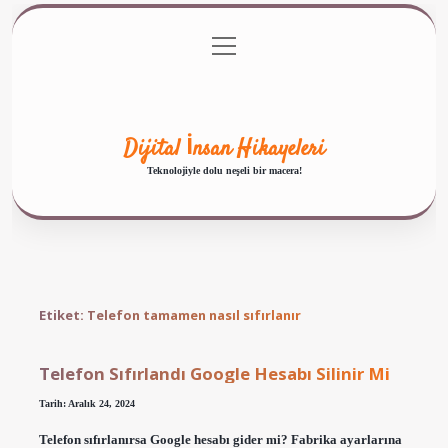
menüyü
Anasayfa
Gizlilik Politikası
Yasal Uyarı
aç
Hakkımızda
Dijital İnsan Hikayeleri
Teknolojiyle dolu neşeli bir macera!
Etiket:
Telefon tamamen nasıl sıfırlanır
Telefon Sıfırlandı Google Hesabı Silinir Mi
Tarih: Aralık 24, 2024
Telefon sıfırlanırsa Google hesabı gider mi? Fabrika ayarlarına