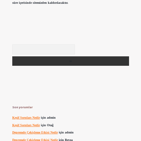
süre içerisinde sitemizden kaldırılacaktır.
Arama
Son yorumlar
Keşif Soruları Nedir
için
admin
Keşif Soruları Nedir
için
Otağ
Depremde Çekiçleme Etkisi Nedir
için
admin
Depremde Çekiçleme Etkisi Nedir
için
Beyza