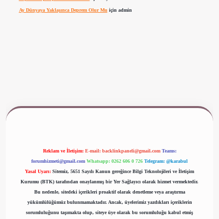
Ay Dünyaya Yaklaşınca Deprem Olur Mu
için
admin
www.betexper.xyz/
Reklam ve İletişim:
E-mail:
backlinkpaneli@gmail.com
Teams:
forumhizmeti@gmail.com
Whatsapp: 0262 606 0 726
Telegram: @karabul
Yasal Uyarı:
Sitemiz, 5651 Sayılı Kanun gereğince Bilgi Teknolojileri ve İletişim
Kurumu (BTK) tarafından onaylanmış bir Yer Sağlayıcı olarak hizmet vermektedir.
Bu nedenle, sitedeki içerikleri proaktif olarak denetleme veya araştırma
yükümlülüğümüz bulunmamaktadır. Ancak, üyelerimiz yazdıkları içeriklerin
sorumluluğunu taşımakta olup, siteye üye olarak bu sorumluluğu kabul etmiş