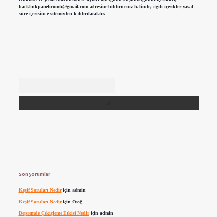
backlinkpanelicomtr@gmail.com
adresine bildirmeniz halinde, ilgili içerikler yasal
süre içerisinde sitemizden kaldırılacaktır.
Arama
Son yorumlar
Keşif Soruları Nedir
için
admin
Keşif Soruları Nedir
için
Otağ
Depremde Çekiçleme Etkisi Nedir
için
admin