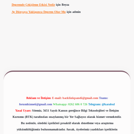
Depremde Çekiçleme Etkisi Nedir
için
Beyza
Ay Dünyaya Yaklaşınca Deprem Olur Mu
için
admin
www.betexper.xyz/
Reklam ve İletişim:
E-mail:
backlinkpaneli@gmail.com
Teams:
forumhizmeti@gmail.com
Whatsapp: 0262 606 0 726
Telegram: @karabul
Yasal Uyarı:
Sitemiz, 5651 Sayılı Kanun gereğince Bilgi Teknolojileri ve İletişim
Kurumu (BTK) tarafından onaylanmış bir Yer Sağlayıcı olarak hizmet vermektedir.
Bu nedenle, sitedeki içerikleri proaktif olarak denetleme veya araştırma
yükümlülüğümüz bulunmamaktadır. Ancak, üyelerimiz yazdıkları içeriklerin