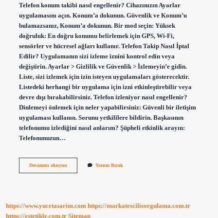
Telefon konum takibi nasıl engellenir? Cihazınızın Ayarlar
uygulamasını açın. Konum’a dokunun. Güvenlik ve Konum’u
bulamazsanız, Konum’a dokunun. Bir mod seçin: Yüksek
doğruluk: En doğru konumu belirlemek için GPS, Wi-Fi,
sensörler ve hücresel ağları kullanır. Telefon Takip Nasıl İptal
Edilir? Uygulamanın sizi izleme iznini kontrol edin veya
değiştirin. Ayarlar > Gizlilik ve Güvenlik > İzlemeyin’e gidin.
Liste, sizi izlemek için izin isteyen uygulamaları gösterecektir.
Listedeki herhangi bir uygulama için izni etkinleştirebilir veya
devre dışı bırakabilirsiniz. Telefon izleniyor nasıl engellenir?
Dinlemeyi önlemek için neler yapabilirsiniz: Güvenli bir iletişim
uygulaması kullanın. Sorunu yetkililere bildirin. Başkasının
telefonumu izlediğini nasıl anlarım? Şüpheli etkinlik arayın:
Telefonunuzun…
Telefondan
Devamını okuyun
Yorum Bırak
Takip
Edilmemek
Için
Ne
Yapmalıyım
https://www.yucetasarim.com
https://markatescilisorgulama.com.tr
https://estetikle.com.tr
Sitemap