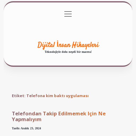
menüyü
Anasayfa
Gizlilik Politikası
Yasal Uyarı
aç
Hakkımızda
Dijital İnsan Hikayeleri
Teknolojiyle dolu neşeli bir macera!
Etiket:
Telefona kim baktı uygulaması
Telefondan Takip Edilmemek Için Ne
Yapmalıyım
Tarih: Aralık 23, 2024