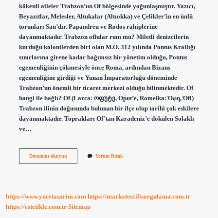
kökenli aileler Trabzon’un Of bölgesinde yoğunlaşmıştır. Yazıcı,
Beyazıtlar, Melesler, Altukalar (Altıokka) ve Çelikler’in en ünlü
torunları San’dır. Papandreu ve Rodos rahiplerine
dayanmaktadır. Trabzon oflular rum mu? Miletli denizcilerin
kurduğu kolonilerden biri olan M.Ö. 312 yılında Pontus Krallığı
sınırlarına girene kadar bağımsız bir yönetim olduğu, Pontus
egemenliğinin çökmesiyle önce Roma, ardından Bizans
egemenliğine girdiği ve Yunan İmparatorluğu döneminde
Trabzon’un önemli bir ticaret merkezi olduğu bilinmektedir. Of
hangi ile bağlı? Of (Lazca: ოფუტე, Oput’e, Romeika: Όφη, Όfi)
Trabzon ilinin doğusunda bulunan bir ilçe olup tarihi çok eskilere
dayanmaktadır. Toprakları Of’tan Karadeniz’e dökülen Solaklı
ve…
Of
Devamını okuyun
Yorum Bırak
Rum
Mu
https://www.yucetasarim.com
https://markatescilisorgulama.com.tr
https://estetikle.com.tr
Sitemap