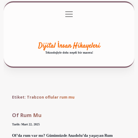
menüyü
Anasayfa
Gizlilik Politikası
Yasal Uyarı
aç
Hakkımızda
Dijital İnsan Hikayeleri
Teknolojiyle dolu neşeli bir macera!
Etiket:
Trabzon oflular rum mu
Of Rum Mu
Tarih: Mart 22, 2025
Of’da rum var mı? Günümüzde Anadolu’da yaşayan Rum