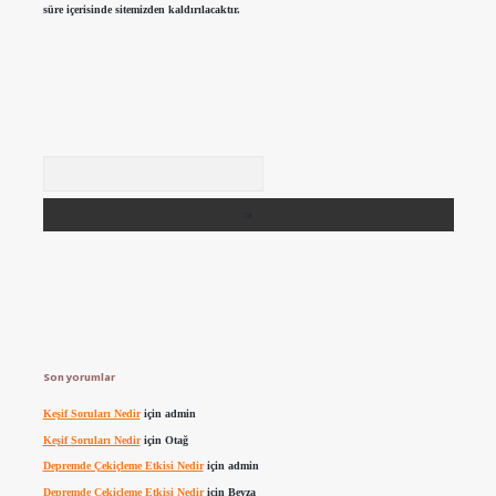
süre içerisinde sitemizden kaldırılacaktır.
Arama
Son yorumlar
Keşif Soruları Nedir
için
admin
Keşif Soruları Nedir
için
Otağ
Depremde Çekiçleme Etkisi Nedir
için
admin
Depremde Çekiçleme Etkisi Nedir
için
Beyza