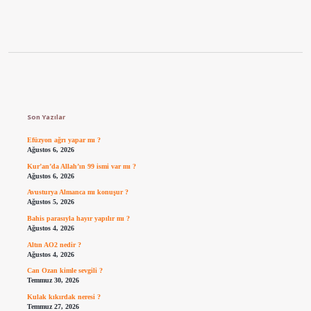
Sidebar
Son Yazılar
Efüzyon ağrı yapar mı ?
Ağustos 6, 2026
Kur’an’da Allah’ın 99 ismi var mı ?
Ağustos 6, 2026
Avusturya Almanca mı konuşur ?
Ağustos 5, 2026
Bahis parasıyla hayır yapılır mı ?
Ağustos 4, 2026
Altın AO2 nedir ?
Ağustos 4, 2026
Can Ozan kimle sevgili ?
Temmuz 30, 2026
Kulak kıkırdak neresi ?
Temmuz 27, 2026