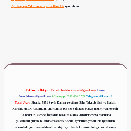
Ay Dünyaya Yaklaşınca Deprem Olur Mu
için
admin
ww.betexper.xyz/
Reklam ve İletişim:
E-mail:
backlinkpaneli@gmail.com
Teams:
forumhizmeti@gmail.com
Whatsapp: 0262 606 0 726
Telegram: @karabul
Yasal Uyarı:
Sitemiz, 5651 Sayılı Kanun gereğince Bilgi Teknolojileri ve İletişim
Kurumu (BTK) tarafından onaylanmış bir Yer Sağlayıcı olarak hizmet vermektedir.
Bu nedenle, sitedeki içerikleri proaktif olarak denetleme veya araştırma
yükümlülüğümüz bulunmamaktadır. Ancak, üyelerimiz yazdıkları içeriklerin
sorumluluğunu taşımakta olup, siteye üye olarak bu sorumluluğu kabul etmiş