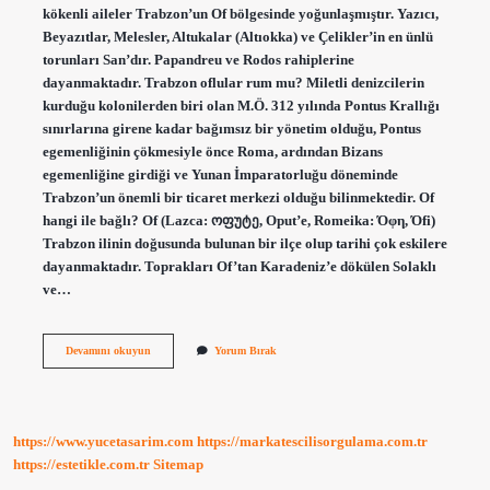
kökenli aileler Trabzon’un Of bölgesinde yoğunlaşmıştır. Yazıcı,
Beyazıtlar, Melesler, Altukalar (Altıokka) ve Çelikler’in en ünlü
torunları San’dır. Papandreu ve Rodos rahiplerine
dayanmaktadır. Trabzon oflular rum mu? Miletli denizcilerin
kurduğu kolonilerden biri olan M.Ö. 312 yılında Pontus Krallığı
sınırlarına girene kadar bağımsız bir yönetim olduğu, Pontus
egemenliğinin çökmesiyle önce Roma, ardından Bizans
egemenliğine girdiği ve Yunan İmparatorluğu döneminde
Trabzon’un önemli bir ticaret merkezi olduğu bilinmektedir. Of
hangi ile bağlı? Of (Lazca: ოფუტე, Oput’e, Romeika: Όφη, Όfi)
Trabzon ilinin doğusunda bulunan bir ilçe olup tarihi çok eskilere
dayanmaktadır. Toprakları Of’tan Karadeniz’e dökülen Solaklı
ve…
Of
Devamını okuyun
Yorum Bırak
Rum
Mu
https://www.yucetasarim.com
https://markatescilisorgulama.com.tr
https://estetikle.com.tr
Sitemap