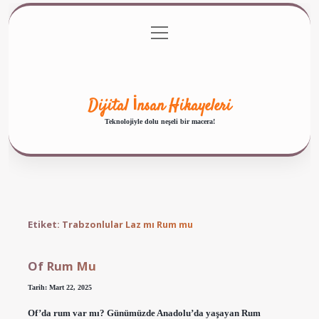
menüyü
Anasayfa
Gizlilik Politikası
Yasal Uyarı
aç
Hakkımızda
Dijital İnsan Hikayeleri
Teknolojiyle dolu neşeli bir macera!
Etiket:
Trabzonlular Laz mı Rum mu
Of Rum Mu
Tarih: Mart 22, 2025
Of’da rum var mı? Günümüzde Anadolu’da yaşayan Rum