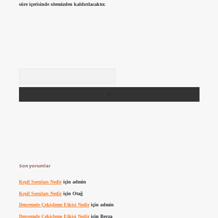
süre içerisinde sitemizden kaldırılacaktır.
Arama
Son yorumlar
Keşif Soruları Nedir
için
admin
Keşif Soruları Nedir
için
Otağ
Depremde Çekiçleme Etkisi Nedir
için
admin
Depremde Çekiçleme Etkisi Nedir
için
Beyza