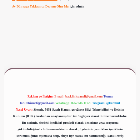
Ay Dünyaya Yaklaşınca Deprem Olur Mu
için
admin
www.betexper.xyz/
Reklam ve İletişim:
E-mail:
backlinkpaneli@gmail.com
Teams:
forumhizmeti@gmail.com
Whatsapp: 0262 606 0 726
Telegram: @karabul
Yasal Uyarı:
Sitemiz, 5651 Sayılı Kanun gereğince Bilgi Teknolojileri ve İletişim
Kurumu (BTK) tarafından onaylanmış bir Yer Sağlayıcı olarak hizmet vermektedir.
Bu nedenle, sitedeki içerikleri proaktif olarak denetleme veya araştırma
yükümlülüğümüz bulunmamaktadır. Ancak, üyelerimiz yazdıkları içeriklerin
sorumluluğunu taşımakta olup, siteye üye olarak bu sorumluluğu kabul etmiş