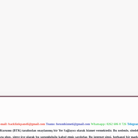
-mail:
backlinkpaneli@gmail.com
Teams:
forumhizmeti@gmail.com
Whatsapp: 0262 606 0 726
Telegra
im Kurumu (BTK) tarafından onaylanmış bir Yer Sağlayıcı olarak hizmet vermektedir. Bu nedenle, sited
 olup, siteye üye olarak bu sorumluluğu kabul etmiş sayılırlar. Bu internet sitesi, herhangi bir mark