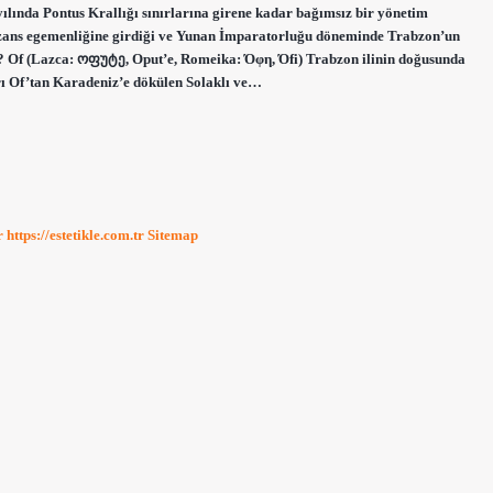
yılında Pontus Krallığı sınırlarına girene kadar bağımsız bir yönetim
zans egemenliğine girdiği ve Yunan İmparatorluğu döneminde Trabzon’un
ğlı? Of (Lazca: ოფუტე, Oput’e, Romeika: Όφη, Όfi) Trabzon ilinin doğusunda
arı Of’tan Karadeniz’e dökülen Solaklı ve…
r
https://estetikle.com.tr
Sitemap