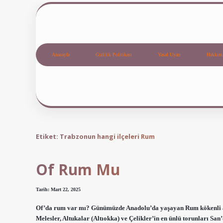
Anasayfa
Gizlilik Politikası
Yasal Uyarı
Hakkım
Etiket:
Trabzonun hangi ilçeleri Rum
Of Rum Mu
Tarih: Mart 22, 2025
Of’da rum var mı? Günümüzde Anadolu’da yaşayan Rum kökenli aile
Melesler, Altukalar (Altıokka) ve Çelikler’in en ünlü torunları S