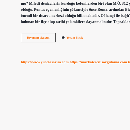
mu? Miletli denizcilerin kurduğu kolonilerden biri olan M.Ö. 312 
olduğu, Pontus egemenliğinin çökmesiyle önce Roma, ardından Bi
önemli bir ticaret merkezi olduğu bilinmektedir. Of hangi ile ba
bulunan bir ilçe olup tarihi çok eskilere dayanmaktadır. Toprakl
Of
Devamını okuyun
Yorum Bırak
Rum
Mu
https://www.yucetasarim.com
https://markatescilisorgulama.com.t