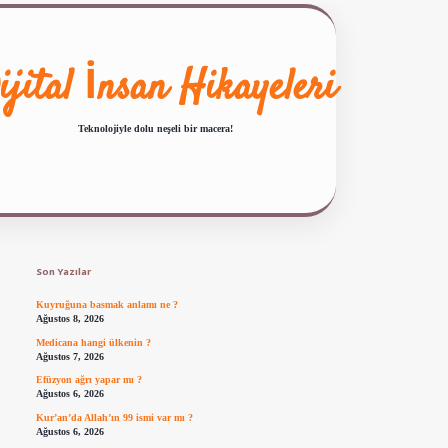
ijital İnsan Hikayeleri
Teknolojiyle dolu neşeli bir macera!
Sidebar
ilbet giriş
famecasino güncel giriş
ilbet yeni giriş
www.betexper.xyz/
Son Yazılar
Kuyruğuna basmak anlamı ne ?
Ağustos 8, 2026
Medicana hangi ülkenin ?
Ağustos 7, 2026
Efüzyon ağrı yapar mı ?
Ağustos 6, 2026
Kur’an’da Allah’ın 99 ismi var mı ?
Ağustos 6, 2026