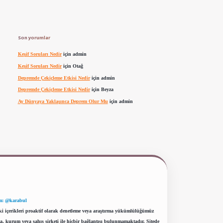
Son yorumlar
Keşif Soruları Nedir
için
admin
Keşif Soruları Nedir
için
Otağ
Depremde Çekiçleme Etkisi Nedir
için
admin
Depremde Çekiçleme Etkisi Nedir
için
Beyza
Ay Dünyaya Yaklaşınca Deprem Olur Mu
için
admin
m: @karabul
eki içerikleri proaktif olarak denetleme veya araştırma yükümlülüğümüz
a, kurum veya şahıs şirketi ile hiçbir bağlantısı bulunmamaktadır. Sitede