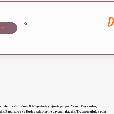
D
ızda
ler Trabzon’un Of bölgesinde yoğunlaşmıştır. Yazıcı, Beyazıtlar,
an’dır. Papandreu ve Rodos rahiplerine dayanmaktadır. Trabzon oflular rum