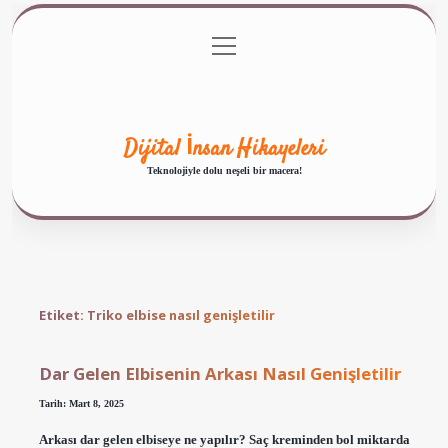
menüyü
Anasayfa
Gizlilik Politikası
Yasal Uyarı
aç
Hakkımızda
Dijital İnsan Hikayeleri
Teknolojiyle dolu neşeli bir macera!
Etiket:
Triko elbise nasıl genişletilir
Dar Gelen Elbisenin Arkası Nasıl Genişletilir
Tarih: Mart 8, 2025
Arkası dar gelen elbiseye ne yapılır? Saç kreminden bol miktarda