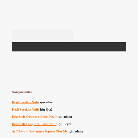
Arama
Son yorumlar
Keşif Soruları Nedir
için
admin
Keşif Soruları Nedir
için
Otağ
Depremde Çekiçleme Etkisi Nedir
için
admin
Depremde Çekiçleme Etkisi Nedir
için
Beyza
Ay Dünyaya Yaklaşınca Deprem Olur Mu
için
admin