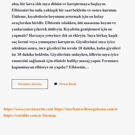
alın, bir kova ılık suya dökün ve karıştırmaya başlayın.
Elbisenizi bu suda yaklaşık bir saat bekletin ve sonra kurutun.
Ütüleme, kıyafetlerin boyutunu artırmak için en kolay
araçlardan biridir. Elbiseniz ıslakken, ütü masasına koyun ve
yanlarından çekerek ütüleyin. Kıyafetin genişlemesi için ne
yapmalı? Havzaya yeterince ılık su ekleyin. Suya birkaç kaşık
saç kremi veya yumuşatıcı karıştırın. Giysilerinizi suya iyice
sıktıktan sonra, ince giysileri bu sıvıda 10 dakika, kalın giysileri
ise 30 dakika bekletin. Giysileriniz sudayken, liflerin suyu iyice
emmesini sağlamak için elinizle hafifçe masaj yapın. Fermuarı
kapanmayan elbiseye ne yapılır? Elbisenin…
Dar
Devamını okuyun
Yorum Bırak
Gelen
Elbisenin
Arkası
Nasıl
Genişletilir
https://www.yucetasarim.com
https://markatescilisorgulama.com.tr
https://estetikle.com.tr
Sitemap