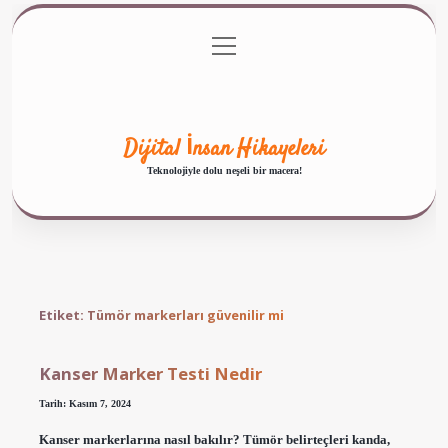
menüyü
Anasayfa
Gizlilik Politikası
Yasal Uyarı
aç
Hakkımızda
Dijital İnsan Hikayeleri
Teknolojiyle dolu neşeli bir macera!
Etiket:
Tümör markerları güvenilir mi
Kanser Marker Testi Nedir
Tarih: Kasım 7, 2024
Kanser markerlarına nasıl bakılır? Tümör belirteçleri kanda,