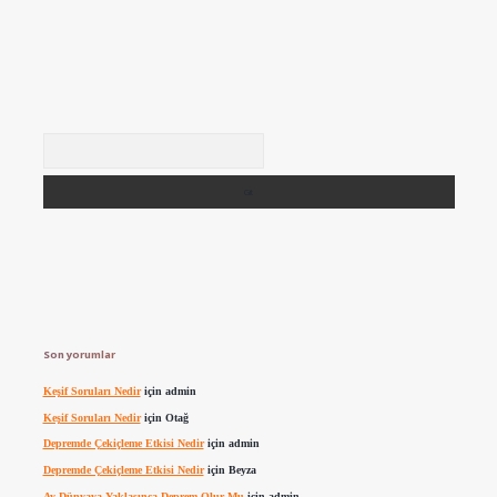
Arama
Son yorumlar
Keşif Soruları Nedir
için
admin
Keşif Soruları Nedir
için
Otağ
Depremde Çekiçleme Etkisi Nedir
için
admin
Depremde Çekiçleme Etkisi Nedir
için
Beyza
Ay Dünyaya Yaklaşınca Deprem Olur Mu
için
admin