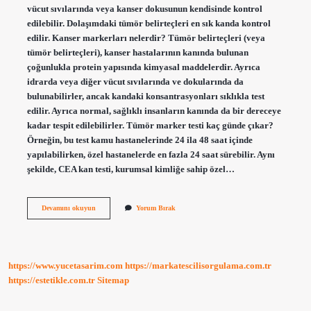
vücut sıvılarında veya kanser dokusunun kendisinde kontrol
edilebilir. Dolaşımdaki tümör belirteçleri en sık kanda kontrol
edilir. Kanser markerları nelerdir? Tümör belirteçleri (veya
tümör belirteçleri), kanser hastalarının kanında bulunan
çoğunlukla protein yapısında kimyasal maddelerdir. Ayrıca
idrarda veya diğer vücut sıvılarında ve dokularında da
bulunabilirler, ancak kandaki konsantrasyonları sıklıkla test
edilir. Ayrıca normal, sağlıklı insanların kanında da bir dereceye
kadar tespit edilebilirler. Tümör marker testi kaç günde çıkar?
Örneğin, bu test kamu hastanelerinde 24 ila 48 saat içinde
yapılabilirken, özel hastanelerde en fazla 24 saat sürebilir. Aynı
şekilde, CEA kan testi, kurumsal kimliğe sahip özel…
Kanser
Devamını okuyun
Yorum Bırak
Marker
Testi
Nedir
https://www.yucetasarim.com
https://markatescilisorgulama.com.tr
https://estetikle.com.tr
Sitemap