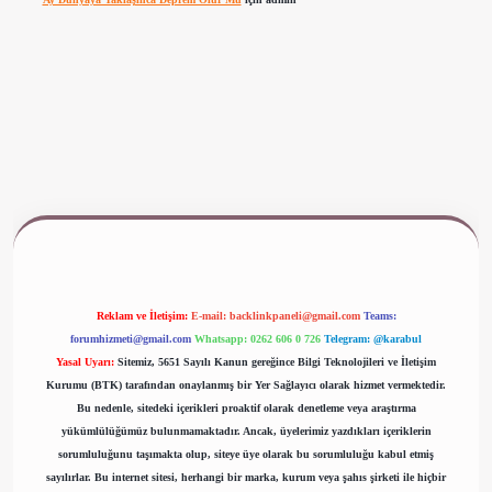
ww.betexper.xyz/
Reklam ve İletişim:
E-mail:
backlinkpaneli@gmail.com
Teams:
forumhizmeti@gmail.com
Whatsapp: 0262 606 0 726
Telegram: @karabul
Yasal Uyarı:
Sitemiz, 5651 Sayılı Kanun gereğince Bilgi Teknolojileri ve İletişim
Kurumu (BTK) tarafından onaylanmış bir Yer Sağlayıcı olarak hizmet vermektedir.
Bu nedenle, sitedeki içerikleri proaktif olarak denetleme veya araştırma
yükümlülüğümüz bulunmamaktadır. Ancak, üyelerimiz yazdıkları içeriklerin
sorumluluğunu taşımakta olup, siteye üye olarak bu sorumluluğu kabul etmiş
sayılırlar. Bu internet sitesi, herhangi bir marka, kurum veya şahıs şirketi ile hiçbir