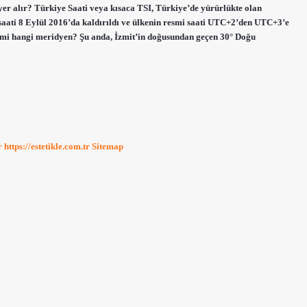
 yer alır? Türkiye Saati veya kısaca TSI, Türkiye’de yürürlükte olan
z saati 8 Eylül 2016’da kaldırıldı ve ülkenin resmi saati UTC+2’den UTC+3’e
dilimi hangi meridyen? Şu anda, İzmit’in doğusundan geçen 30° Doğu
r
https://estetikle.com.tr
Sitemap