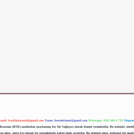
-mail:
backlinkpaneli@gmail.com
Teams:
forumhizmeti@gmail.com
Whatsapp: 0262 606 0 726
Telegra
im Kurumu (BTK) tarafından onaylanmış bir Yer Sağlayıcı olarak hizmet vermektedir. Bu nedenle, sited
 olup, siteye üye olarak bu sorumluluğu kabul etmiş sayılırlar. Bu internet sitesi, herhangi bir mark