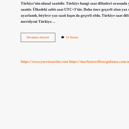
Türkiye’nin ulusal saatidir. Türkiye hangi saat dilimleri arasında
saattir. Ülkedeki sabit saat UTC+3’tür. Daha önce geçerli olan ya
ayarlandı, böylece yaz saati kışın da geçerli oldu. Türkiye saat 
meridyeni Türkiye…
Türkiye
Devamını okuyun
14 Yorum
Neden
2
Ve
3
Saat
https://www.yucetasarim.com
https://markatescilisorgulama.com.t
Diliminde
Yer
Alır