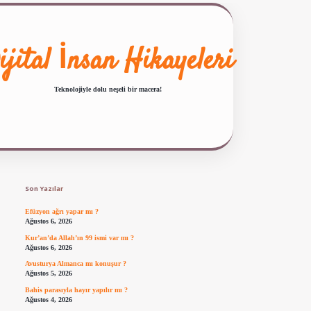
ijital İnsan Hikayeleri
Teknolojiyle dolu neşeli bir macera!
Sidebar
ilbet giriş
famecasino güncel giriş
ilbet yeni giriş
www.betexper.xyz/
Son Yazılar
Efüzyon ağrı yapar mı ?
Ağustos 6, 2026
Kur’an’da Allah’ın 99 ismi var mı ?
Ağustos 6, 2026
Avusturya Almanca mı konuşur ?
Ağustos 5, 2026
Bahis parasıyla hayır yapılır mı ?
Ağustos 4, 2026