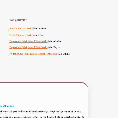
Son yorumlar
Keşif Soruları Nedir
için
admin
Keşif Soruları Nedir
için
Otağ
Depremde Çekiçleme Etkisi Nedir
için
admin
Depremde Çekiçleme Etkisi Nedir
için
Beyza
Ay Dünyaya Yaklaşınca Deprem Olur Mu
için
admin
m: @karabul
eki içerikleri proaktif olarak denetleme veya araştırma yükümlülüğümüz
a, kurum veya şahıs şirketi ile hiçbir bağlantısı bulunmamaktadır. Sitede